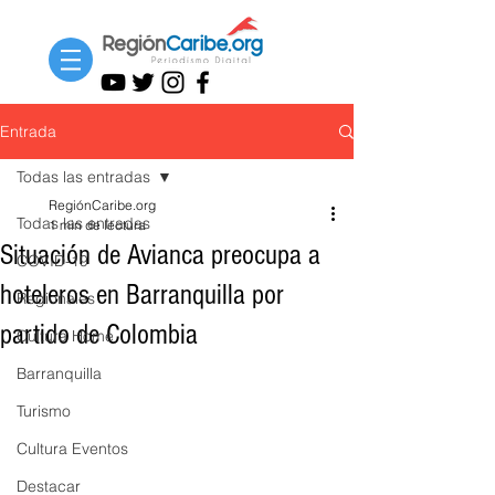
Entrada
Todas las entradas
RegiónCaribe.org
Todas las entradas
1 min de lectura
Situación de Avianca preocupa a
COVID-19
hoteleros en Barranquilla por
Regionales
partido de Colombia
Cultura Home
Barranquilla
Turismo
Cultura Eventos
Destacar