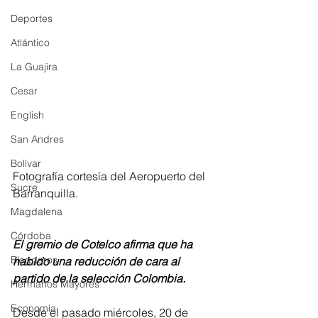
Deportes
Atlántico
La Guajira
Cesar
English
San Andres
Bolívar
Fotografía cortesía del Aeropuerto del 
Sucre
Barranquilla.
Magdalena
Córdoba
El gremio de Cotelco afirma que ha 
Bloggeros
habido una reducción de cara al 
partido de la selección Colombia.
Hermanos Mayores
Economía
Desde el pasado miércoles, 20 de 