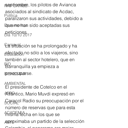
septiembre, los pilotos de Avianca 
RAP CARIBE
asociados al sindicato de Acdac, 
Política
paralizaron sus actividades, debido a 
que no han sido aceptadas sus 
Documentos
peticiones.
Día 10/10 2017
Carnaval
La situación se ha prolongado y ha 
afectado no sólo a los viajeros, sino 
Educación
también al sector hotelero, que en 
BID
Barranquilla ya empieza a 
preocuparse.
BIENESTAR
AMBIENTAL
El presidente de Cotelco en el 
AFRO
Atlántico, Mario Muvdi expresó en 
Caracol Radio su preocupación por el 
SOCIAL
número de reservas que para esta 
ACADEMIA
misma fecha en los que se 
aproximaba un partido de la selección 
ARTE
Colombia, el panorama era mejor.