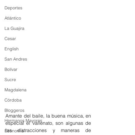
Deportes
Atlántico
La Guajira
Cesar
English
San Andres
Bolívar
Sucre
Magdalena
Córdoba
Bloggeros
Amante del baile, la buena música, en 
Hermanos Mayores
especial el vallenato, son algunas de 
las distracciones y maneras de 
Economía