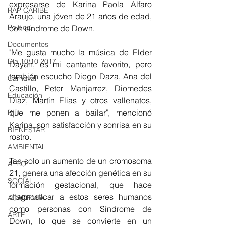
expresarse de Karina Paola Alfaro 
RAP CARIBE
Araujo, una jóven de 21 años de edad, 
Política
con síndrome de Down.
Documentos
"Me gusta mucho la música de Elder 
Día 10/10 2017
Dayan, es mi cantante favorito, pero 
también escucho Diego Daza, Ana del 
Carnaval
Castillo, Peter Manjarrez, Diomedes 
Educación
Díaz, Martín Elias y otros vallenatos, 
que me ponen a bailar", mencionó 
BID
Karina, son satisfacción y sonrisa en su 
BIENESTAR
rostro.
AMBIENTAL
Tan solo un aumento de un cromosoma 
AFRO
21, genera una afección genética en su 
SOCIAL
formación gestacional, que hace 
diagnosticar a estos seres humanos 
ACADEMIA
como personas con Síndrome de 
ARTE
Down, lo que se convierte en un 