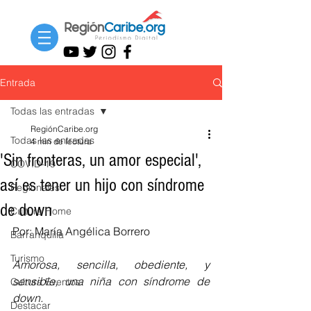
Entrada
Todas las entradas
RegiónCaribe.org
Todas las entradas
4 min de lectura
'Sin fronteras, un amor especial',
COVID-19
así es tener un hijo con síndrome
Regionales
de down
Cultura Home
Por: María Angélica Borrero
Barranquilla
Turismo
Amorosa, sencilla, obediente, y 
sensible, una niña con síndrome de 
Cultura Eventos
down.
Destacar