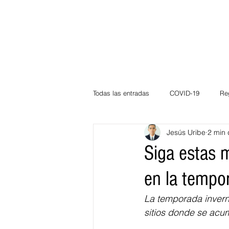
Todas las entradas
COVID-19
Re
Jesús Uribe
2 min 
Deportes
Atlántico
La Guaj
Siga estas 
en la tempor
Córdoba
Bloggeros
Herma
La temporada invern
sitios donde se acu
Carnaval
Educación
BID