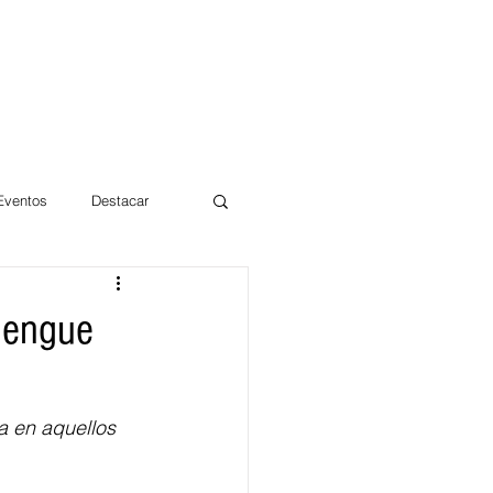
 Eventos
Destacar
Magdalena
dengue
mentos
Día 10/10 2017
 en aquellos 