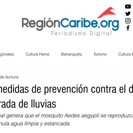
gionales
Cultura Home
Barranquilla
Turismo
Cultura
de lectura
ira
Cesar
English
San Andres
Bolívar
Sucre
medidas de prevención contra el 
ada de lluvias
nos Mayores
Economía
RAP CARIBE
Política
Docu
al genera que el mosquito
Aedes aegypti se reproduzca
mula agua limpia y estancada. 
BIENESTAR
AMBIENTAL
AFRO