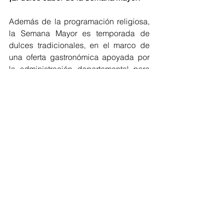
Además de la programación religiosa, 
la Semana Mayor es temporada de 
dulces tradicionales, en el marco de 
una oferta gastronómica apoyada por 
la administración departamental para 
seguir reactivando la economía de 
matronas, campesinos y productores. 
Para ver toda la programación: 
https://drive.google.com/file/d/1yyDi24
ph5kptajqnXY7bqTpmbNsuzBVN/view
Una gran variedad de estos manjares 
será protagonista en el Festival del 
Dulce Tradicional de Usiacurí, que se 
llevará a cabo del 14 al 17 de abril en 
el Centro de Desarrollo Artesanal. 