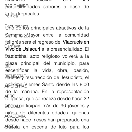
RAP CARIBE
particularidades sabores a base de 
frutas tropicales. 
Política
Documentos
Uno de los principales atractivos de la 
Semana Mayor entre la comunidad 
Día 10/10 2017
feligrés será el regreso del 
Viacrucis en 
Carnaval
Vivo de Usiacurí
 a la presencialidad. El 
tradicional acto religioso volverá a la 
Educación
plaza principal del municipio, para 
BID
escenificar la vida, obra, pasión, 
BIENESTAR
muerte y resurrección de Jesucristo, el 
próximo Viernes Santo desde las 8:00 
AMBIENTAL
de la mañana. En la representación 
AFRO
religiosa, que se realiza desde hace 22 
años, participan más de 90 jóvenes y 
SOCIAL
niños de diferentes edades, quienes 
ACADEMIA
desde hace meses han preparado una 
ARTE
puesta en escena de lujo para los 