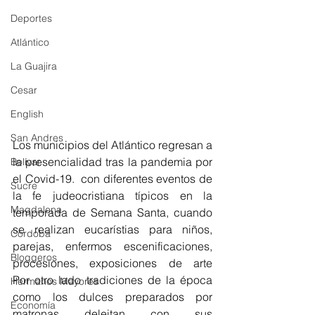
Deportes
Atlántico
La Guajira
Cesar
English
San Andres
Los municipios del Atlántico regresan a 
la presencialidad tras la pandemia por 
Bolívar
el Covid-19.  con diferentes eventos de 
Sucre
la fe judeocristiana típicos en la 
Magdalena
temporada de Semana Santa, cuando 
se realizan eucarístias para niños, 
Córdoba
parejas, enfermos escenificaciones, 
Bloggeros
procesiones, exposiciones de arte    
Por otro lado tradiciones de la época 
Hermanos Mayores
como los dulces preparados por 
Economía
matronas deleitan con sus 