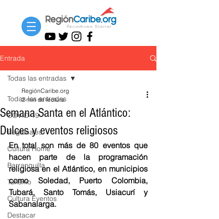
Entrada
Todas las entradas
RegiónCaribe.org
Todas las entradas
2 min de lectura
Semana Santa en el Atlántico:
COVID-19
Dulces y eventos religiosos
Regionales
En total son más de 80 eventos que 
Cultura Home
hacen parte de la programación 
Barranquilla
religiosa en el Atlántico, en municipios 
como Soledad, Puerto Colombia, 
Turismo
Tubará, Santo Tomás, Usiacurí y 
Cultura Eventos
Sabanalarga.
Destacar