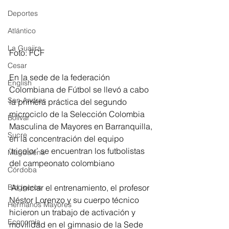
Deportes
Atlántico
La Guajira
Foto: FCF
Cesar
En la sede de la federación 
English
Colombiana de Fútbol se llevó a cabo 
San Andres
la primera práctica del segundo 
microciclo de la Selección Colombia 
Bolívar
Masculina de Mayores en Barranquilla, 
Sucre
en la concentración del equipo 
‘tricolor’ se encuentran los futbolistas 
Magdalena
del campeonato colombiano
Córdoba
 Al iniciar el entrenamiento, el profesor 
Bloggeros
Néstor Lorenzo y su cuerpo técnico 
Hermanos Mayores
hicieron un trabajo de activación y 
Economía
movilidad en el gimnasio de la Sede 