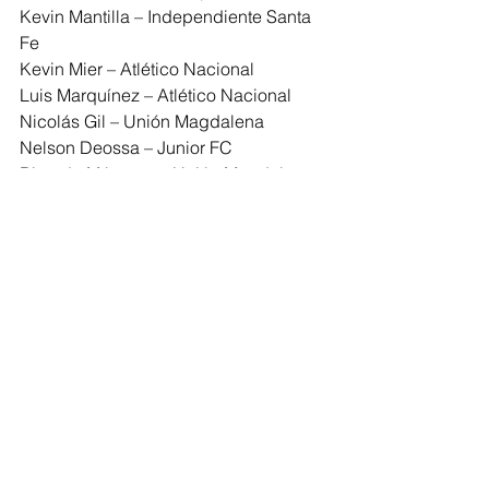
Kevin Mantilla – Independiente Santa 
Fe
Kevin Mier – Atlético Nacional 
Luis Marquínez – Atlético Nacional
Nicolás Gil – Unión Magdalena
Nelson Deossa – Junior FC
Ricardo Márquez – Unión Magdalena
Roberto Hinojosa – Unión Magdalena
Santiago Moreno – Portland Timbers 
(USA)
Sebastián Gómez – Atlético Nacional
Yúber Quiñones – Millonarios FC
Barranquilla
Deportes