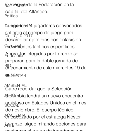
Deportiva de la Federación en la 
RAP CARIBE
capital del Atlántico.
Política
Luego los 24 jugadores convocados 
Documentos
saltaron al campo de juego para 
Día 10/10 2017
desarrollar ejercicios con énfasis en 
Carnaval
movimientos tácticos específicos. 
Ahora, los elegidos por Lorenzo se 
Educación
preparan para la doble jornada de 
BID
entrenamiento de este miércoles 19 de 
octubre.
BIENESTAR
AMBIENTAL
Cabe recordar que la Selección 
Colombia tendrá un nuevo encuentro 
AFRO
amistoso en Estados Unidos en el mes 
SOCIAL
de noviembre. El cuerpo técnico 
ACADEMIA
encabezado por el estratega Néstor 
Lorenzo, sigue mirando opciones para 
ARTE
conformar el grupo de jugadores que 