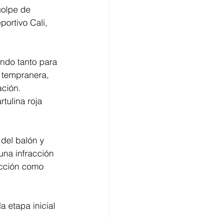
golpe de 
ortivo Cali, 
ndo tanto para 
 tempranera, 
ación.
tulina roja 
del balón y 
na infracción 
acción como 
 etapa inicial 