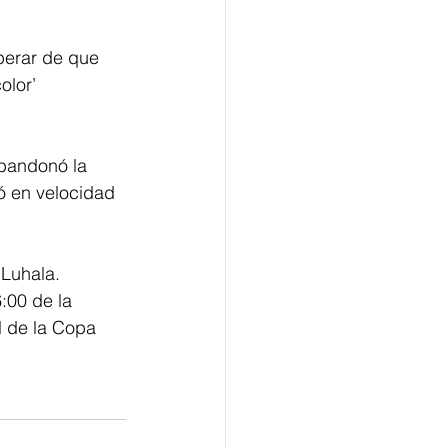
perar de que 
olor’ 
abandonó la 
ó en velocidad 
 Luhala.
:00 de la 
l de la Copa 