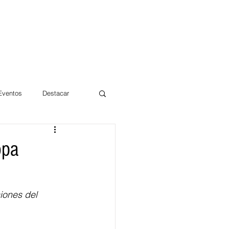
 Eventos
Destacar
Magdalena
opa
mentos
Día 10/10 2017
iones del 