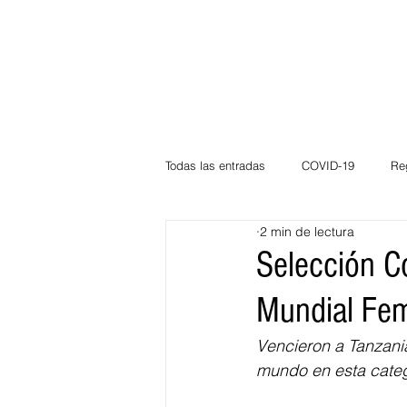
Todas las entradas
COVID-19
Re
2 min de lectura
Deportes
Atlántico
La Guaj
Selección Co
Mundial Fem
Córdoba
Bloggeros
Herma
Vencieron a Tanzania
mundo en esta categ
Carnaval
Educación
BID