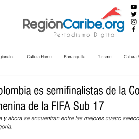
gionales
Cultura Home
Barranquilla
Turismo
Cultura
ira
Cesar
English
San Andres
Bolívar
Sucre
lombia es semifinalistas de la C
enina de la FIFA Sub 17
nos Mayores
Economía
RAP CARIBE
Política
Docu
 y ahora se encuentran entre las mejores cuatro selecc
oría. 
BIENESTAR
AMBIENTAL
AFRO