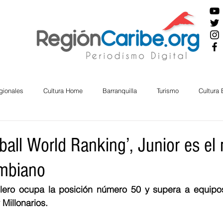
gionales
Cultura Home
Barranquilla
Turismo
Cultura
ira
Cesar
English
San Andres
Bolívar
Sucre
all World Ranking’, Junior es el
ombiano
nos Mayores
Economía
RAP CARIBE
Política
Docu
llero ocupa la posición número 50 y supera a equipos
Millonarios. 
BIENESTAR
AMBIENTAL
AFRO