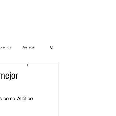
 Eventos
Destacar
Magdalena
 mejor
mentos
Día 10/10 2017
 como Atlético 