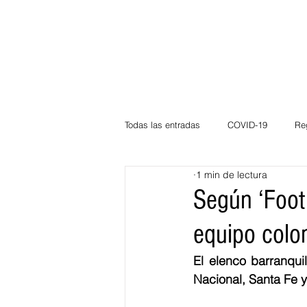
Todas las entradas
COVID-19
Re
1 min de lectura
Deportes
Atlántico
La Guaj
Según ‘Footb
equipo col
Córdoba
Bloggeros
Herma
El elenco barranqui
Nacional, Santa Fe y 
Carnaval
Educación
BID