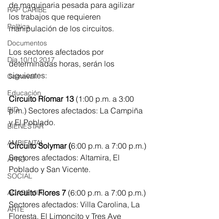
de maquinaria pesada para agilizar 
RAP CARIBE
los trabajos que requieren 
Política
manipulación de los circuitos.
Documentos
Los sectores afectados por 
Día 10/10 2017
determinadas horas, serán los 
siguientes:
Carnaval
Educación
Circuito Ríomar 13
 (1:00 p.m. a 3:00 
BID
p.m.) Sectores afectados: La Campiña 
y El Poblado.
BIENESTAR
AMBIENTAL
Circuito Solymar (
6:00 p.m. a 7:00 p.m.)
Sectores afectados: Altamira, El 
AFRO
Poblado y San Vicente.
SOCIAL
Circuito Flores 7
 (6:00 p.m. a 7:00 p.m.) 
ACADEMIA
Sectores afectados: Villa Carolina, La 
ARTE
Floresta, El Limoncito y Tres Ave 