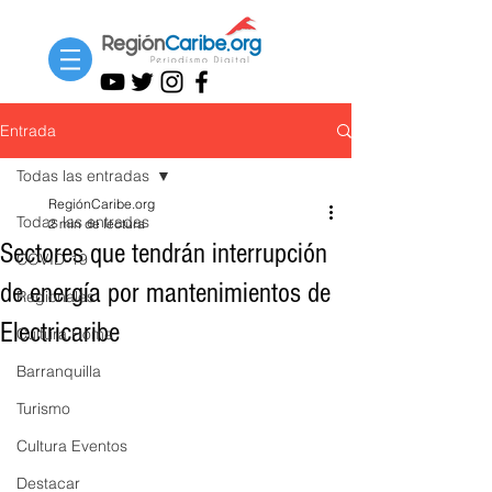
Entrada
Todas las entradas
RegiónCaribe.org
Todas las entradas
2 min de lectura
Sectores que tendrán interrupción
COVID-19
de energía por mantenimientos de
Regionales
Electricaribe
Cultura Home
Barranquilla
Turismo
Cultura Eventos
Destacar