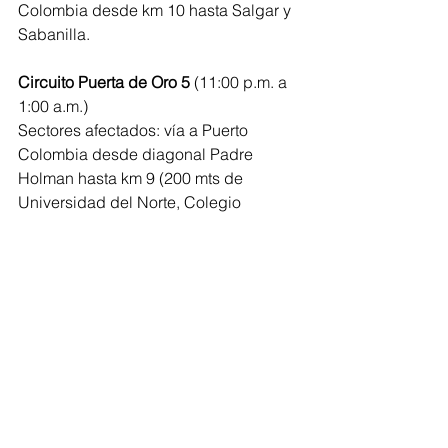
Colombia desde km 10 hasta Salgar y 
Sabanilla.
Circuito Puerta de Oro 5 
(11:00 p.m. a 
1:00 a.m.)
Sectores afectados: vía a Puerto 
Colombia desde diagonal Padre 
Holman hasta km 9 (200 mts de 
Universidad del Norte, Colegio 
Internacional Altamira, Berckley 
School, Universidad del Atlantico, 
Colegio Alemán, Jardines de la 
Eternidad, Bodegas América del 
Caribe Ltda., Oikos Storage, 
Restaurante Sabor Paisa, Colegio 
Royal School, Colegio David School, 
Guardería Prados Canino). 
Barranquilla