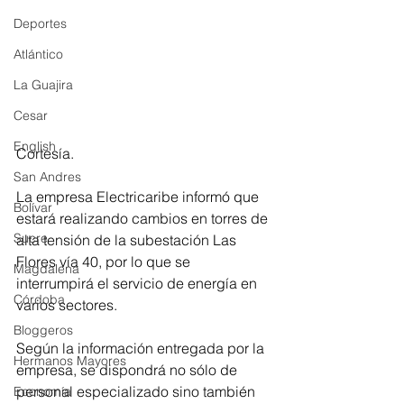
Deportes
Atlántico
La Guajira
Cesar
English
Cortesía.
San Andres
La empresa Electricaribe informó que 
Bolívar
estará realizando cambios en torres de 
Sucre
alta tensión de la subestación Las 
Flores vía 40, por lo que se 
Magdalena
interrumpirá el servicio de energía en 
Córdoba
varios sectores.
Bloggeros
Según la información entregada por la 
Hermanos Mayores
empresa, se dispondrá no sólo de 
personal especializado sino también 
Economía