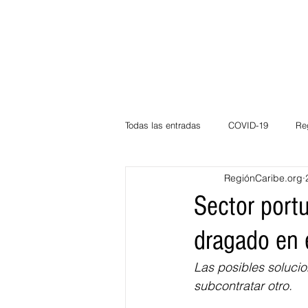
Todas las entradas
COVID-19
Re
RegiónCaribe.org
Deportes
Atlántico
La Guaj
Sector portu
dragado en 
Córdoba
Bloggeros
Herma
Las posibles solucio
subcontratar otro.
Carnaval
Educación
BID