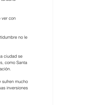
 ver con 
tidumbre no le 
la ciudad se 
es, como Santa 
ación.
 y sufren mucho 
sas inversiones 