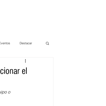
 Eventos
Destacar
Magdalena
cionar el
mentos
Día 10/10 2017
uipo o 