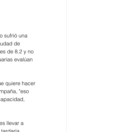
o sufrió una 
iudad de 
es de 8.2 y no 
arias evalúan 
ue quiere hacer 
ampaña, "eso 
 capacidad, 
s llevar a 
tardaría 