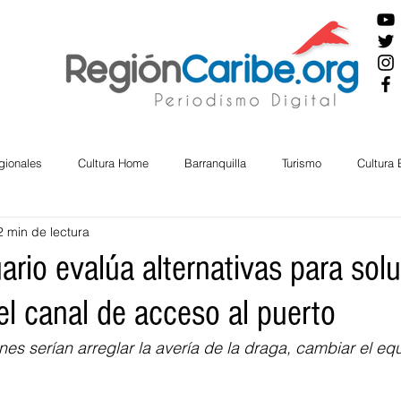
gionales
Cultura Home
Barranquilla
Turismo
Cultura
2 min de lectura
ira
Cesar
English
San Andres
Bolívar
Sucre
ario evalúa alternativas para solu
el canal de acceso al puerto
nos Mayores
Economía
RAP CARIBE
Política
Docu
nes serían arreglar la avería de la draga, cambiar el eq
BIENESTAR
AMBIENTAL
AFRO