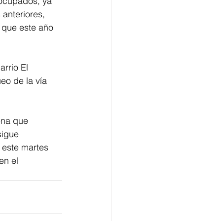
ocupados, ya 
anteriores, 
 que este año 
rrio El 
eo de la vía 
ena que 
sigue 
 este martes 
en el 