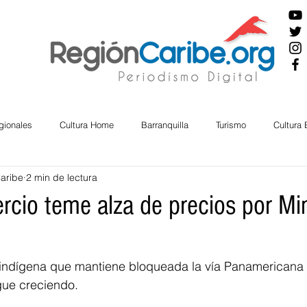
gionales
Cultura Home
Barranquilla
Turismo
Cultura
Caribe
2 min de lectura
ira
Cesar
English
San Andres
Bolívar
Sucre
rcio teme alza de precios por Mi
nos Mayores
Economía
RAP CARIBE
Política
Docu
indígena que mantiene bloqueada la vía Panamericana y
gue creciendo.
BIENESTAR
AMBIENTAL
AFRO