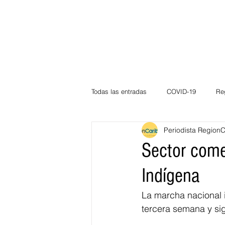
Todas las entradas
COVID-19
Re
Periodista Region
Deportes
Atlántico
La Guaj
Sector come
Indígena
Córdoba
Bloggeros
Herma
La marcha nacional 
tercera semana y si
Carnaval
Educación
BID