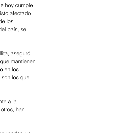
ue hoy cumple 
isto afectado 
de los 
el país, se 
lita, aseguró 
y que mantienen 
o en los 
 son los que 
te a la 
 otros, han 