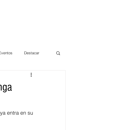
 Eventos
Destacar
Magdalena
nga
mentos
Día 10/10 2017
a entra en su 