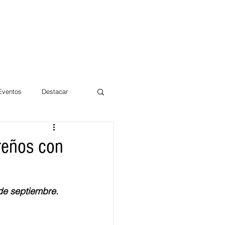
 Eventos
Destacar
Magdalena
creños con
mentos
Día 10/10 2017
de septiembre.