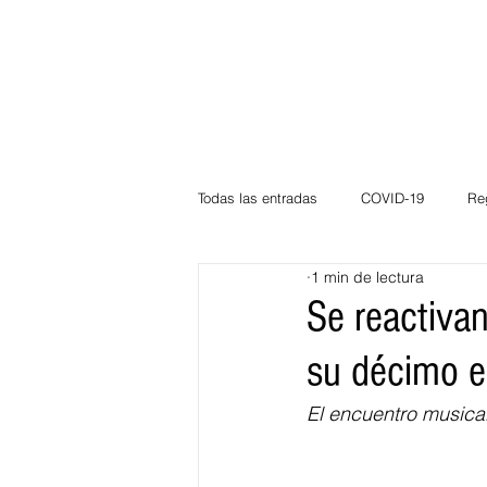
Todas las entradas
COVID-19
Re
1 min de lectura
Deportes
Atlántico
La Guaj
Se reactivan
su décimo e
Córdoba
Bloggeros
Herma
El encuentro musical
Carnaval
Educación
BID