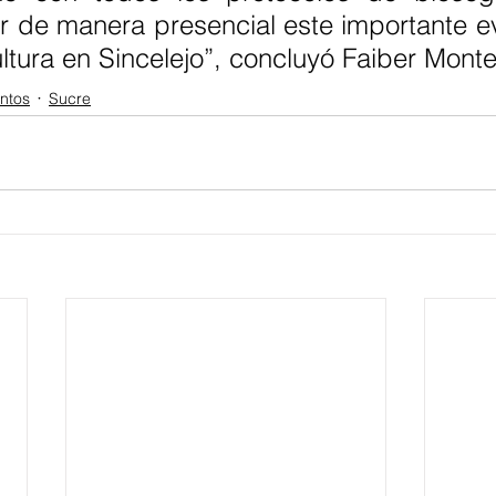
r de manera presencial este importante ev
ultura en Sincelejo”, concluyó Faiber Monte
entos
Sucre