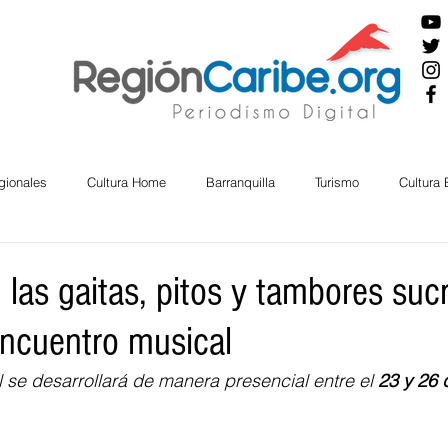
gionales
Cultura Home
Barranquilla
Turismo
Cultura
ira
Cesar
English
San Andres
Bolívar
Sucre
 las gaitas, pitos y tambores su
ncuentro musical
nos Mayores
Economía
RAP CARIBE
Política
Docu
 se desarrollará de manera presencial entre el 
23 y 26 
BIENESTAR
AMBIENTAL
AFRO