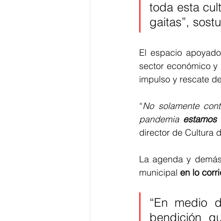
toda esta cul
gaitas”, sost
El espacio apoyado
sector económico y a
impulso y rescate de 
“
No solamente cont
pandemia 
estamos 
director de Cultura d
La agenda y demás d
municipal 
en lo corr
“En medio d
bendición q