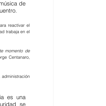
 música de 
uentro. 
ra reactivar el 
d trabaja en el 
te momento de 
orge Centanaro, 
administración 
a es una 
ridad se 