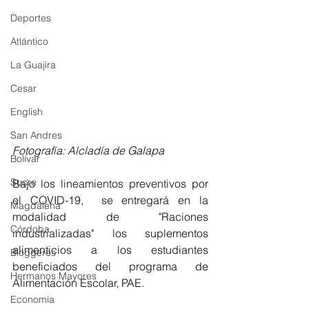
Deportes
Atlántico
La Guajira
Cesar
English
San Andres
Fotografía: Alcladía de Galapa
Bolívar
Sucre
Bajo los lineamientos preventivos por 
el COVID-19,  se entregará en la 
Magdalena
modalidad de "Raciones 
Córdoba
industrializadas" los suplementos 
alimenticios a los estudiantes 
Bloggeros
beneficiados del programa de 
Hermanos Mayores
Alimentación Escolar, PAE. 
Economía