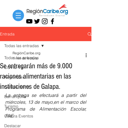
Entrada
Todas las entradas
RegiónCaribe.org
Todas las entradas
1 min de lectura
Se entregarán más de 9.000
COVID-19
raciones alimentarias en las
Regionales
instituciones de Galapa.
Cultura Home
La entrega se efectuará a partir del 
Barranquilla
miércoles, 13 de mayo,en el marco del 
Turismo
Programa de Alimentación Escolar, 
PAE.
Cultura Eventos
Destacar