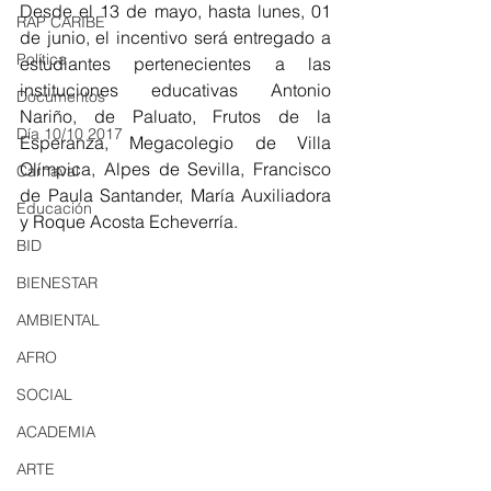
Desde el 13 de mayo, hasta lunes, 01 
RAP CARIBE
de junio, el incentivo será entregado a 
Política
estudiantes pertenecientes a las 
instituciones educativas Antonio 
Documentos
Nariño, de Paluato, Frutos de la 
Día 10/10 2017
Esperanza, Megacolegio de Villa 
Olímpica, Alpes de Sevilla, Francisco 
Carnaval
de Paula Santander, María Auxiliadora 
Educación
y Roque Acosta Echeverría.
BID
BIENESTAR
AMBIENTAL
AFRO
SOCIAL
ACADEMIA
ARTE