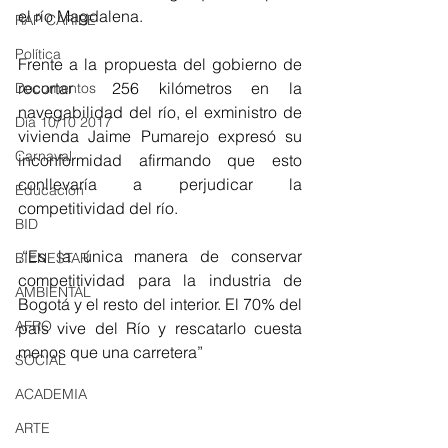
el río Magdalena.
RAP CARIBE
Política
Frente a la propuesta del gobierno de 
recortar  256 kilómetros en la 
Documentos
navegabilidad del río, el exministro de 
Día 10/10 2017
vivienda Jaime Pumarejo expresó su 
Carnaval
inconformidad afirmando que esto 
conllevaría a perjudicar la 
Educación
competitividad del río.
BID
.“Es la única manera de conservar 
BIENESTAR
competitividad para la industria de 
AMBIENTAL
Bogotá y el resto del interior. El 70% del 
AFRO
país vive del Río y rescatarlo cuesta 
menos que una carretera”
SOCIAL
ACADEMIA
ARTE