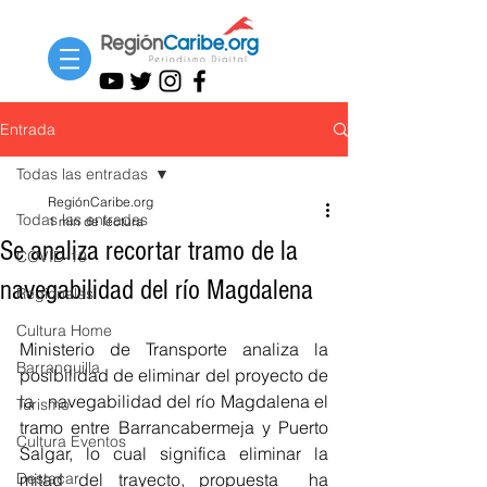
Entrada
Todas las entradas
RegiónCaribe.org
Todas las entradas
1 min de lectura
Se analiza recortar tramo de la
COVID-19
navegabilidad del río Magdalena
Regionales
Cultura Home
Ministerio de Transporte analiza la 
Barranquilla
posibilidad de eliminar del proyecto de 
la   navegabilidad del río Magdalena el 
Turismo
tramo entre Barrancabermeja y Puerto 
Cultura Eventos
Salgar, lo cual significa eliminar la 
Destacar
mitad del trayecto, propuesta  ha 