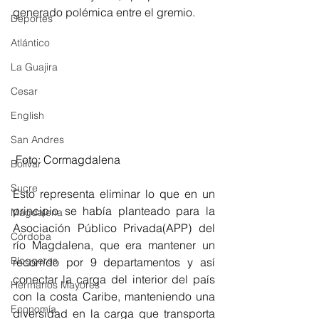
generado polémica entre el gremio. 
Deportes
Atlántico
La Guajira
Cesar
English
San Andres
 Foto: Cormagdalena 
Bolívar
Sucre
Esto representa eliminar lo que en un 
principio se había planteado para la 
Magdalena
Asociación Público Privada(APP) del 
Córdoba
río Magdalena, que era mantener un 
Bloggeros
recorrido por 9 departamentos y así 
conectar la carga del interior del país 
Hermanos Mayores
con la costa Caribe, manteniendo una 
Economía
diversidad en la carga que transporta 