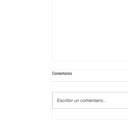
Comentarios
Escribir un comentario...
102 años de historia de un Junior que
lleva el sello de una mujer: Micaela