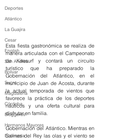
Deportes
Atlántico
La Guajira
Cesar
Esta fiesta gastronómica se realiza de 
English
manera articulada con el Campeonato 
de Kitesurf y contará un circuito 
San Andres
turístico que ha preparado la 
Bolívar
Gobernación del Atlántico, en el 
Sucre
municipio de Juan de Acosta, durante 
la actual temporada de vientos que 
Magdalena
favorece la práctica de los deportes 
Córdoba
náuticos y una oferta cultural para 
disfrutar en familia.
Bloggeros
Hermanos Mayores
Gobernación del Atlántico. Mientras en 
Salinas del Rey las olas y el viento se 
Economía