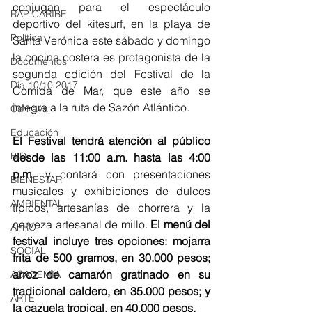
conjugan para el espectáculo 
RAP CARIBE
deportivo del kitesurf, en la playa de 
Política
Santa Verónica este sábado y domingo 
la cocina costera es protagonista de la 
Documentos
segunda edición del Festival de la 
Día 10/10 2017
Comida de Mar, que este año se 
integra a la ruta de Sazón Atlántico.
Carnaval
Educación
El Festival tendrá atención al público 
BID
desde las 11:00 a.m. hasta las 4:00 
p.m.
, y contará con presentaciones 
BIENESTAR
musicales y exhibiciones de dulces 
AMBIENTAL
típicos, artesanías de chorrera y la 
cerveza artesanal de millo. 
El menú del 
AFRO
festival incluye tres opciones: mojarra 
SOCIAL
frita de 500 gramos, en 30.000 pesos; 
arroz de camarón gratinado en su 
ACADEMIA
tradicional caldero, en 35.000 pesos; y 
ARTE
la cazuela tropical, en 40.000 pesos.