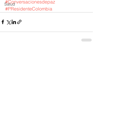
#Conversacionesdepaz
Salud
#PResidenteColombia
Ver todo
Entradas recientes