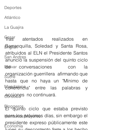
Deportes
Atlántico
La Guajira
Cesar
Tras atentados realizados en 
Barranquilla, Soledad y Santa Rosa, 
English
atribuidos al ELN el Presidente Santos 
San Andres
anunció la suspensión del quinto ciclo 
de conversaciones  con la 
Bolívar
organización guerrillera  afirmando que 
Sucre
hasta que no haya un "Mínimo de 
Magdalena
coherencia" entre las palabras y 
acciones  no continuará. 
Córdoba
Bloggeros
El quinto ciclo que estaba previsto 
para los próximos días, sin embargo el 
Hermanos Mayores
presidente expreso públicamente este 
Economía
lunes su descontento frete a los hecho 