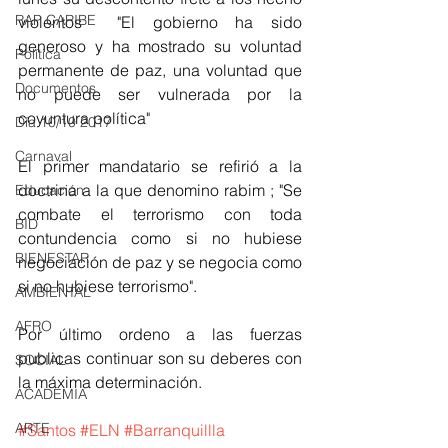
RAP CARIBE
violentos  "El gobierno ha sido 
generoso y ha mostrado su voluntad 
Política
permanente de paz, una voluntad que 
Documentos
no puede ser vulnerada por la 
coyuntura política" 
Día 10/10 2017
Carnaval
El primer mandatario se refirió a la 
doctrina a la que denomino rabim ; "Se 
Educación
combate el terrorismo con toda 
BID
contundencia como si no hubiese 
BIENESTAR
negociación de paz y se negocia como 
si no hubiese terrorismo". 
AMBIENTAL
AFRO
Por último ordeno a las fuerzas 
publicas continuar son su deberes con 
SOCIAL
la máxima determinación. 
ACADEMIA
ARTE
#Santos
#ELN
#Barranquillla