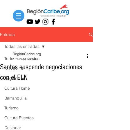
Entrada
Todas las entradas
RegiónCaribe.org
Todas las entradas
1 min de lectura
Santos suspende negociaciones
COVID-19
con el ELN
Regionales
Cultura Home
Barranquilla
Turismo
Cultura Eventos
Destacar