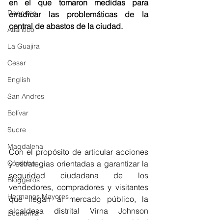
en el que tomaron medidas para 
Deportes
erradicar las problemáticas de la 
central de abastos de la ciudad.
Atlántico
La Guajira
Cesar
English
San Andres
Bolívar
Sucre
Magdalena
Con el propósito de articular acciones 
y estrategias orientadas a garantizar la 
Córdoba
seguridad ciudadana de los 
Bloggeros
vendedores, compradores y visitantes 
Hermanos Mayores
que llegan al mercado público, la 
alcaldesa distrital Virna Johnson 
Economía