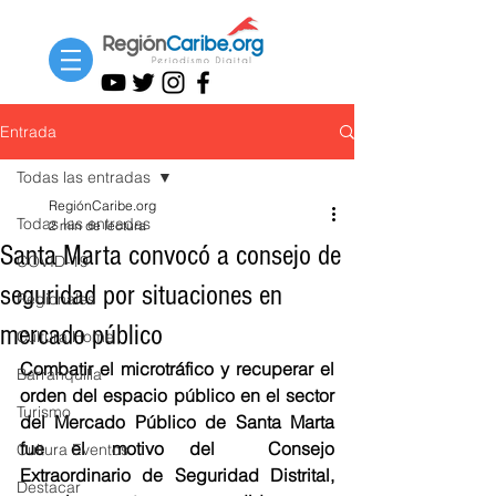
Entrada
Todas las entradas
RegiónCaribe.org
Todas las entradas
2 min de lectura
Santa Marta convocó a consejo de
COVID-19
seguridad por situaciones en
Regionales
mercado público
Cultura Home
Combatir el microtráfico y recuperar el 
Barranquilla
orden del espacio público en el sector 
Turismo
del Mercado Público de Santa Marta 
fue el motivo del  Consejo 
Cultura Eventos
Extraordinario de Seguridad Distrital, 
Destacar