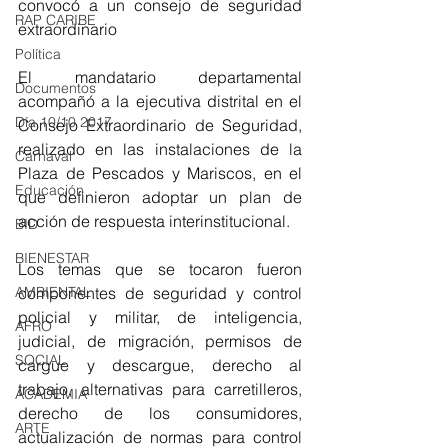
convocó a un consejo de seguridad 
RAP CARIBE
extraordinario
Política
El mandatario departamental 
Documentos
acompañó a la ejecutiva distrital en el 
Día 10/10 2017
Consejo Extraordinario de Seguridad, 
realizado en las instalaciones de la 
Carnaval
Plaza de Pescados y Mariscos, en el 
Educación
que definieron adoptar un plan de 
acción de respuesta interinstitucional.
BID
BIENESTAR
Los temas que se tocaron fueron 
componentes de seguridad y control 
AMBIENTAL
policial y militar, de inteligencia, 
AFRO
judicial, de migración, permisos de 
SOCIAL
cargue y descargue, derecho al 
trabajo, alternativas para carretilleros, 
ACADEMIA
derecho de los consumidores, 
ARTE
actualización de normas para control 