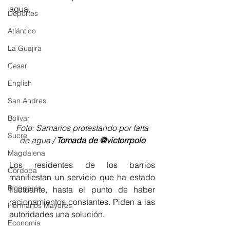
agua.
Deportes
Atlántico
La Guajira
Cesar
English
San Andres
Bolívar
Foto: Samarios protestando por falta 
Sucre
de agua / 
Tomada de @victorrpolo
Magdalena
Los residentes de los barrios 
Córdoba
manifiestan un servicio que ha estado 
Bloggeros
fluctuante, hasta el punto de haber 
racionamientos constantes. Piden a las 
Hermanos Mayores
autoridades una solución.
Economía