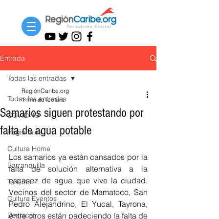
Entrada
Todas las entradas
RegiónCaribe.org
Todas las entradas
1 min de lectura
Samarios siguen protestando por
COVID-19
falta de agua potable
Regionales
Cultura Home
Los samarios ya están cansados por la 
Barranquilla
falta de solución alternativa a la 
escasez de agua que vive la ciudad. 
Turismo
Vecinos del sector de Mamatoco, San 
Cultura Eventos
Pedro Alejandrino, El Yucal, Tayrona, 
Destacar
entre otros están padeciendo la falta de 