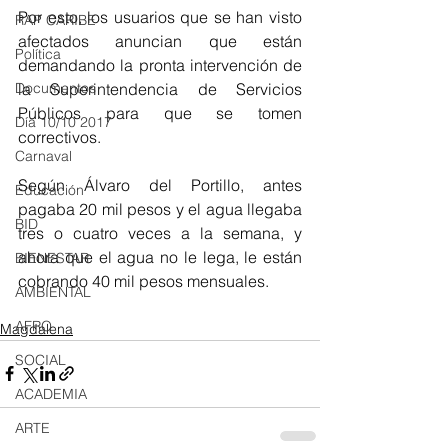
Por esto, los usuarios que se han visto 
RAP CARIBE
afectados anuncian que están 
Política
demandando la pronta intervención de 
la Superintendencia de Servicios 
Documentos
Públicos para que se tomen 
Día 10/10 2017
correctivos.
Carnaval
Según Álvaro del Portillo, antes 
Educación
pagaba 20 mil pesos y el agua llegaba 
BID
tres o cuatro veces a la semana, y 
ahora que el agua no le lega, le están 
BIENESTAR
cobrando 40 mil pesos mensuales.
AMBIENTAL
AFRO
Magdalena
SOCIAL
ACADEMIA
ARTE