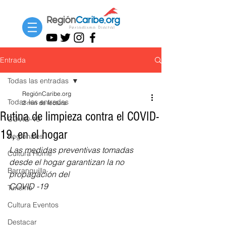
Entrada
Todas las entradas
RegiónCaribe.org
Todas las entradas
2 min de lectura
Rutina de limpieza contra el COVID-
COVID-19
19, en el hogar
Regionales
Las medidas preventivas tomadas 
Cultura Home
desde el hogar garantizan la no 
Barranquilla
propagación del 
COVID -19
Turismo
Cultura Eventos
Destacar