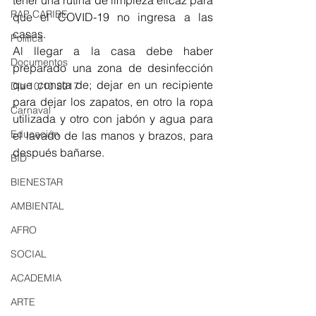
RAP CARIBE
que el COVID-19 no ingresa a las 
casas. 
Política
Al llegar a la casa debe haber 
Documentos
preparado una zona de desinfección 
que consta de; dejar en un recipiente 
Día 10/10 2017
para dejar los zapatos, en otro la ropa 
Carnaval
utilizada y otro con jabón y agua para 
Educación
el lavado de las manos y brazos, para 
después bañarse. 
BID
BIENESTAR
AMBIENTAL
AFRO
SOCIAL
ACADEMIA
ARTE