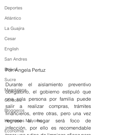
Deportes
Atlántico
La Guajira
Cesar
English
San Andres
Bolívar
Por: Ángela Pertuz 
Sucre
Durante el aislamiento preventivo 
Magdalena
obligatorio, el gobierno estipuló que 
una sola persona por familia puede 
Córdoba
salir a realizar compras, trámites 
Bloggeros
financieros, entre otras, pero una vez 
regrese al hogar será foco de 
Hermanos Mayores
infección, por ello es recomendable 
Economía
tener una rutina de limpieza eficaz para 