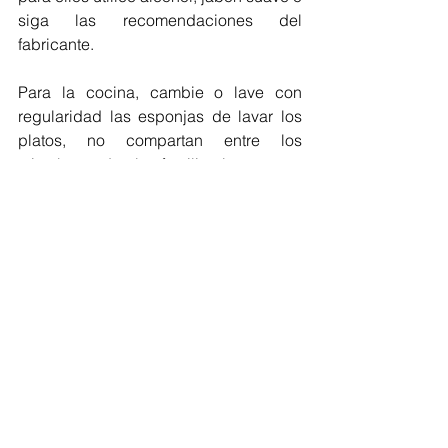
siga las recomendaciones del 
fabricante. 
Para la cocina, cambie o lave con 
regularidad las esponjas de lavar los 
platos, no compartan entre los 
miembros de la familia los vasos, 
platos y demás utensilios; en cuanto al 
baño, cambiar las toallas de manos y 
utilizarlas desechables.
Tenga en cuenta que en nuestras 
manos está la prevención del COVID-
19 , manteniendo la higiene dentro y 
fuera del hogar.