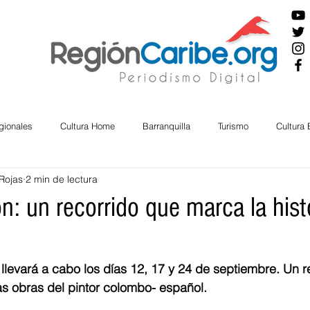
gionales
Cultura Home
Barranquilla
Turismo
Cultura
Rojas
2 min de lectura
ira
Cesar
English
San Andres
Bolívar
Sucre
: un recorrido que marca la hist
nos Mayores
Economía
RAP CARIBE
Política
Docu
levará a cabo los días 12, 17 y 24 de septiembre. Un r
las obras del pintor colombo- español.
BIENESTAR
AMBIENTAL
AFRO