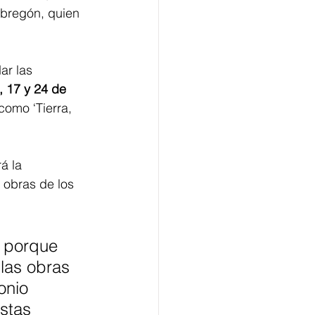
Obregón, quien 
ar las 
, 17 y 24 de 
como ‘Tierra, 
á la 
 obras de los 
 porque 
 las obras 
onio 
stas 