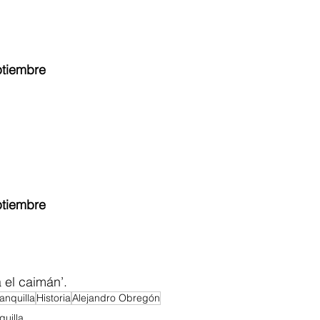
ptiembre
ptiembre
 el caimán’.
anquilla
Historia
Alejandro Obregón
quilla