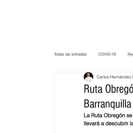
Todas las entradas
COVID-19
Re
Carlos Hernández 
Deportes
Atlántico
La Guaj
Ruta Obregón
Barranquilla
Córdoba
Bloggeros
Herma
La Ruta Obregón se l
llevará a descubrir 
Carnaval
Educación
BID