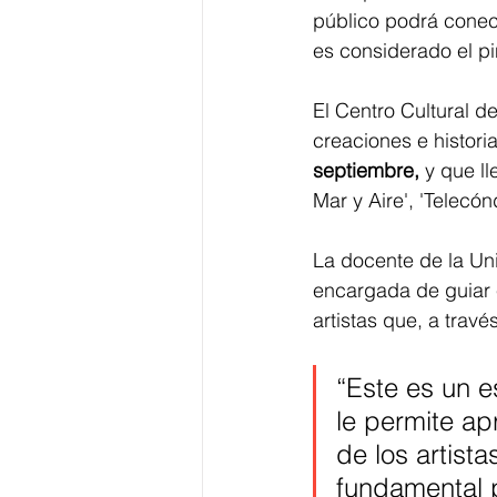
público podrá conect
es considerado el pin
El Centro Cultural d
creaciones e histori
septiembre,
 y que l
Mar y Aire', 'Telecón
La docente de la Uni
encargada de guiar e
artistas que, a travé
“Este es un 
le permite ap
de los artist
fundamental p