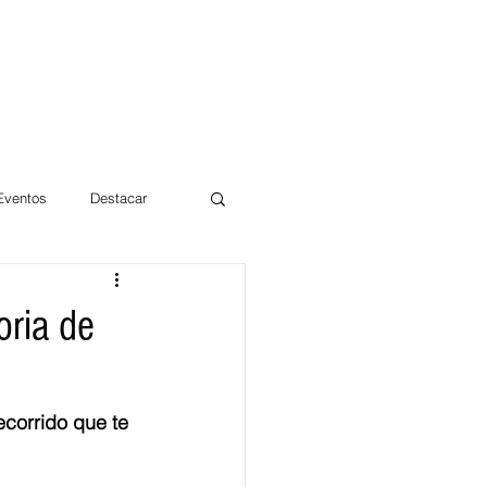
 Eventos
Destacar
Magdalena
oria de
mentos
Día 10/10 2017
ecorrido que te 