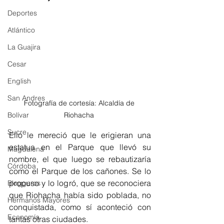
Deportes
Atlántico
La Guajira
Cesar
English
San Andres
Fotografía de cortesía: Alcaldía de 
Riohacha 
Bolívar
Sucre
Ello le mereció que le erigieran una 
estatua en el Parque que llevó su 
Magdalena
nombre, el que luego se rebautizaría 
Córdoba
como el Parque de los cañones. Se lo 
propuso y lo logró, que se reconociera 
Bloggeros
que Riohacha había sido poblada, no 
Hermanos Mayores
conquistada, como sí aconteció con 
Economía
tantas otras ciudades. 