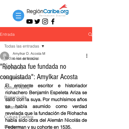
Entrada
Todas las entradas
Amylkar D. Acosta M
Todas las entradas
4 min de lectura
"Riohacha fue fundada no
COVID-19
conquistada": Amylkar Acosta
Regionales
El eminente escritor e historiador 
Cultura Home
riohachero Benjamín Espeleta Ariza se 
Barranquilla
salió con la suya. Por muchísimos años 
se había asumido como verdad 
Turismo
revelada que la fundación de Riohacha 
Cultura Eventos
había sido obra del Alemán Nicolás de 
Destacar
Federman y su cohorte en 1535. 