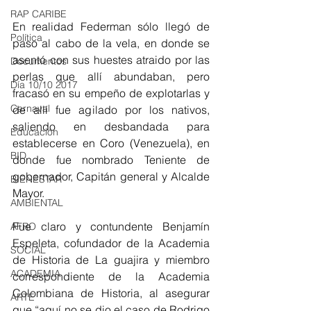
RAP CARIBE
En realidad Federman sólo llegó de 
Política
paso al cabo de la vela, en donde se 
asentó con sus huestes atraido por las 
Documentos
perlas que allí abundaban, pero 
Día 10/10 2017
fracasó en su empeño de explotarlas y 
Carnaval
de allí fue agilado por los nativos, 
saliendo en desbandada para 
Educación
establecerse en Coro (Venezuela), en 
BID
donde fue nombrado Teniente de 
gobernador, Capitán general y Alcalde 
BIENESTAR
Mayor. 
AMBIENTAL
Fue claro y contundente Benjamín 
AFRO
Espeleta, cofundador de la Academia 
SOCIAL
de Historia de La guajira y miembro 
ACADEMIA
correspondiente de la Academia 
Colombiana de Historia, al asegurar 
ARTE
que “aquí no se dio el caso de Rodrigo 