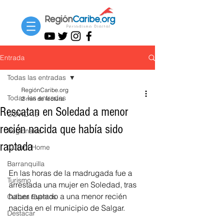
Entrada
Todas las entradas
RegiónCaribe.org
Todas las entradas
2 min de lectura
Rescatan en Soledad a menor
COVID-19
recién nacida que había sido
Regionales
raptada
Cultura Home
Barranquilla
En las horas de la madrugada fue a 
Turismo
arrestada una mujer en Soledad, tras 
haber raptado a una menor recién 
Cultura Eventos
nacida en el municipio de Salgar. 
Destacar