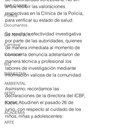
RAP CARIBE
antes recibir las valoraciones 
respectivas en la Clínica de la Policía, 
Política
para verificar su estado de salud. 
Documentos
Se resalta la efectividad investigativa 
Día 10/10 2017
por parte de las autoridades, quienes 
Carnaval
de manera inmediata al momento de 
conocer la denuncia adelantaron de 
Educación
manera técnica y profesional los 
BID
labores de investigación mediante 
BIENESTAR
información valiosa de la comunidad. 
AMBIENTAL
Asimismo, recordamos las 
AFRO
declaraciones de la directora del ICBF, 
Karen Abudinen el pasado 26 de 
SOCIAL
junio, con respecto al cuidado de los 
ACADEMIA
niños, niñas y adolescentes: 
ARTE