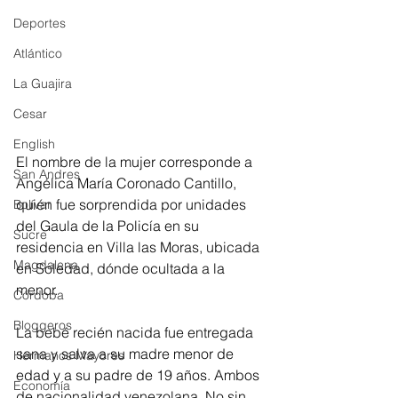
Deportes
Atlántico
La Guajira
Cesar
English
El nombre de la mujer corresponde a 
San Andres
Angélica María Coronado Cantillo, 
quién fue sorprendida por unidades 
Bolívar
del Gaula de la Policía en su 
Sucre
residencia en Villa las Moras, ubicada 
Magdalena
en Soledad, dónde ocultada a la 
menor. 
Córdoba
Bloggeros
La bebé recién nacida fue entregada 
sana y salva a su madre menor de 
Hermanos Mayores
edad y a su padre de 19 años. Ambos 
Economía
de nacionalidad venezolana. No sin 