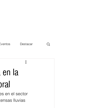
 Eventos
Destacar
Magdalena
 en la
oral
mentos
Día 10/10 2017
s en el sector 
ensas lluvias 