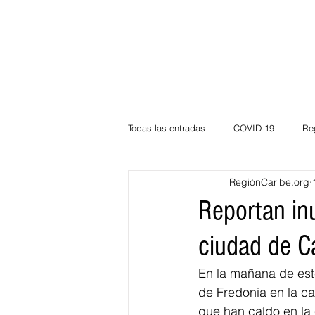
Todas las entradas
COVID-19
Re
RegiónCaribe.org
Deportes
Atlántico
La Guaj
Reportan inu
ciudad de Ca
Córdoba
Bloggeros
Herma
En la mañana de est
de Fredonia en la ca
Carnaval
Educación
BID
que han caído en la 