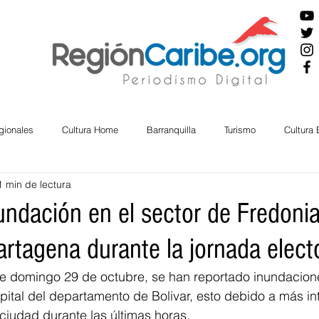
gionales
Cultura Home
Barranquilla
Turismo
Cultura
1 min de lectura
ira
Cesar
English
San Andres
Bolívar
Sucre
ndación en el sector de Fredonia
rtagena durante la jornada elect
nos Mayores
Economía
RAP CARIBE
Política
Docu
e domingo 29 de octubre, se han reportado inundacione
pital del departamento de Bolivar, esto debido a más int
BIENESTAR
AMBIENTAL
AFRO
ciudad durante las últimas horas. 