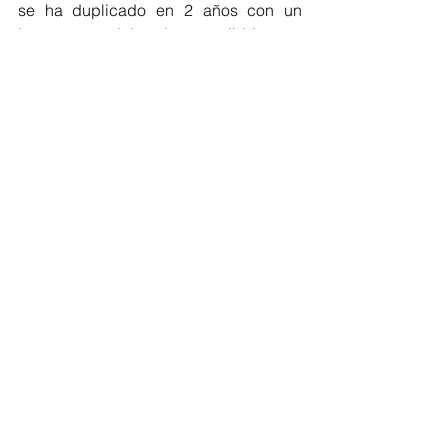
se ha duplicado en 2 años con un 
incremento del valor percibido por 
medio del desarrollo de nuevos 
proyectos de impacto”, precisó. 
Barranquilla
Atlántico
Regionales
Barranquilla
Atlántico
Ver todo
Entradas recientes