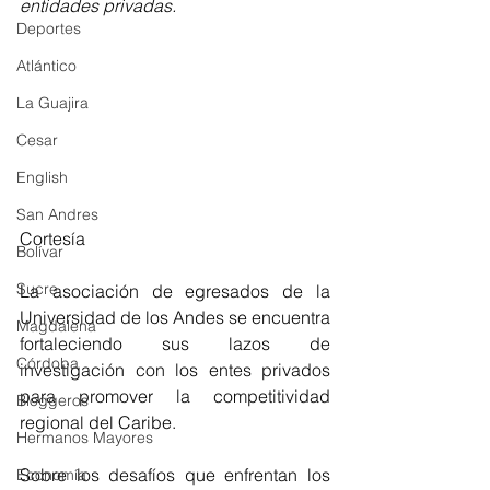
entidades privadas.
Deportes
Atlántico
La Guajira
Cesar
English
San Andres
Cortesía
Bolívar
Sucre
La asociación de egresados de la 
Universidad de los Andes se encuentra 
Magdalena
fortaleciendo sus lazos de 
Córdoba
investigación con los entes privados 
para promover la competitividad 
Bloggeros
regional del Caribe. 
Hermanos Mayores
Sobre los desafíos que enfrentan los 
Economía