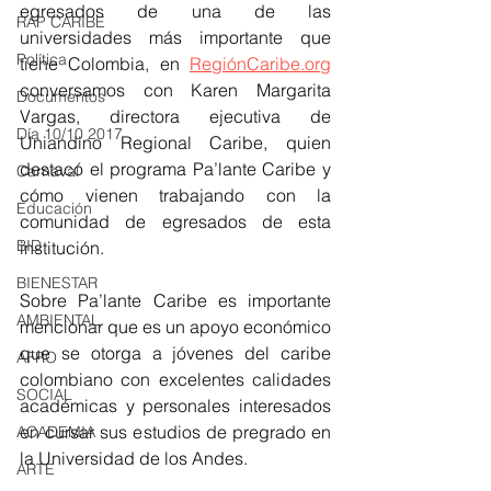
egresados de una de las 
RAP CARIBE
universidades más importante que 
Política
tiene Colombia, en 
RegiónCaribe.org
conversamos con Karen Margarita 
Documentos
Vargas, directora ejecutiva de 
Día 10/10 2017
Uniandino Regional Caribe, quien 
destacó el programa Pa’lante Caribe y 
Carnaval
cómo vienen trabajando con la 
Educación
comunidad de egresados de esta 
BID
institución.
BIENESTAR
Sobre Pa’lante Caribe es importante 
AMBIENTAL
mencionar que es un apoyo económico 
que se otorga a jóvenes del caribe 
AFRO
colombiano con excelentes calidades 
SOCIAL
académicas y personales interesados 
en cursar sus estudios de pregrado en 
ACADEMIA
la Universidad de los Andes.
ARTE