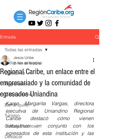
Entrada
Todas las entradas
Jesús Uribe
Todas las entradas
2 min de lectura
Regional Caribe, un enlace entre el
COVID-19
empresariado y la comunidad de
Regionales
egresados Uniandina
Cultura Home
Karen Margarita Vargas, directora 
Barranquilla
ejecutiva de Uniandino Regional 
Turismo
Caribe destacó cómo vienen 
trabajanco en conjunto con los 
Cultura Eventos
egresados de esta institución y las 
Destacar