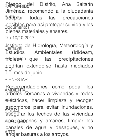
Riesgo del Distrito, Ana Saltarín 
RAP CARIBE
Jiménez, recomendó a la ciudadanía 
Política
adoptar todas las precauciones 
posibles para así proteger su vida y los 
Documentos
bienes materiales y enseres.
Día 10/10 2017
Instituto de Hidrología, Meteorología y 
Carnaval
Estudios Ambientales (IdIdeam, 
Educación
indican que las precipitaciones 
podrían extenderse hasta mediados 
BID
del mes de junio. 
BIENESTAR
Recomendaciones como podar los 
AMBIENTAL
árboles cercanos a viviendas y redes 
eléctricas, hacer limpieza y recoger 
AFRO
escombros para evitar inundaciones, 
SOCIAL
asegurar los techos de las viviendas 
con ganchos y amarres, limpiar los 
ACADEMIA
canales de agua y desagües, y no 
ARTE
arrojar basuras a los arroyos.