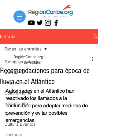
Entrada
Todas las entradas
RegiónCaribe.org
Todas las entradas
1 min de lectura
Recomendaciones para época de
COVID-19
lluvia en el Atlántico
Regionales
Autoridades en el Atlántico han 
Cultura Home
reactivado los llamados a la 
Barranquilla
comunidad para adoptar medidas de 
prevención y evitar posibles 
Turismo
emergencias. 
Cultura Eventos
Destacar