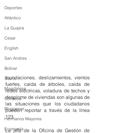
Deportes
Atlántico
La Guajira
Cesar
English
San Andres
Bolívar
Inundaciones, deslizamientos, vientos 
Sucre
fuertes, caída de árboles, caída de 
Magdalena
redes eléctricas, voladura de techos y 
desplome de viviendas son algunas de 
Córdoba
las situaciones que los ciudadanos 
Bloggeros
pueden reportar a través de la línea 
123.
Hermanos Mayores
Economía
La jefa de la Oficina de Gestión de 