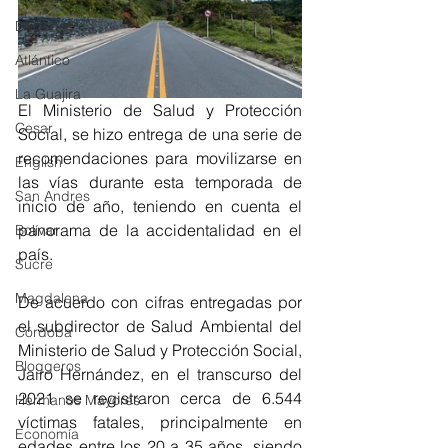
Deportes
Atlántico
La Guajira
El Ministerio de Salud y Protección 
Cesar
Social, se hizo entrega de una serie de 
recomendaciones para movilizarse en 
English
las vías durante esta temporada de 
San Andres
inicio de año, teniendo en cuenta el 
panorama de la accidentalidad en el 
Bolívar
país.
Sucre
Magdalena
De acuerdo con cifras entregadas por 
el subdirector de Salud Ambiental del 
Córdoba
Ministerio de Salud y Protección Social, 
Bloggeros
Jairo Hernández, en el transcurso del 
2021 se registraron cerca de 6.544 
Hermanos Mayores
víctimas fatales, principalmente en 
Economía
edades entre los 20 a 35 años, siendo 