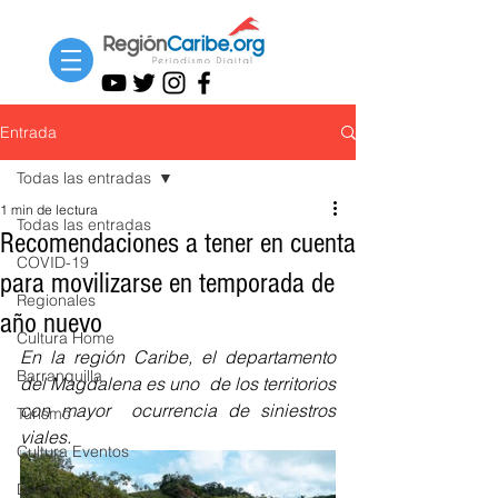
Entrada
Todas las entradas
1 min de lectura
Todas las entradas
Recomendaciones a tener en cuenta
COVID-19
para movilizarse en temporada de
Regionales
año nuevo
Cultura Home
En la región Caribe, el departamento 
Barranquilla
del Magdalena es uno  de los territorios 
con mayor  ocurrencia de siniestros 
Turismo
viales. 
Cultura Eventos
Destacar