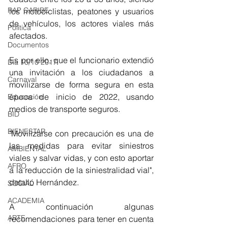
RAP CARIBE
los motociclistas, peatones y usuarios 
de vehículos, los actores viales más 
Política
afectados.
Documentos
Es por ello, que el funcionario extendió 
Día 10/10 2017
una invitación a los ciudadanos a 
Carnaval
movilizarse de forma segura en esta 
época de inicio de 2022, usando 
Educación
medios de transporte seguros.
BID
BIENESTAR
"Movilizarse con precaución es una de 
las medidas para evitar siniestros 
AMBIENTAL
viales y salvar vidas, y con esto aportar 
AFRO
a la reducción de la siniestralidad vial", 
detalló Hernández.
SOCIAL
ACADEMIA
A continuación algunas 
ARTE
recomendaciones para tener en cuenta 