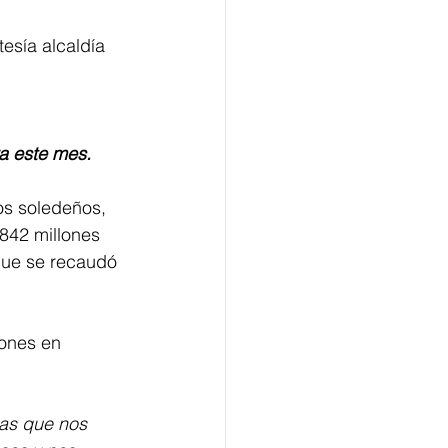
esía alcaldía 
ra este mes.
os soledeños, 
842 millones 
que se recaudó 
lones en 
as que nos 