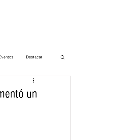
 Eventos
Destacar
Magdalena
umentó un
mentos
Día 10/10 2017