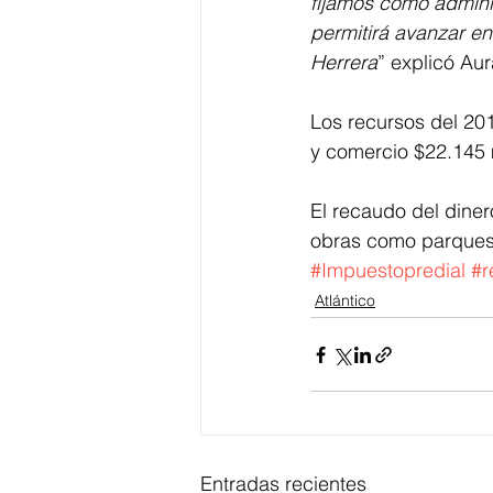
fijamos como adminis
permitirá avanzar en
Herrera
” explicó Au
Los recursos del 201
y comercio $22.145 
El recaudo del dine
obras como parques, 
#Impuestopredial
#r
Atlántico
Entradas recientes