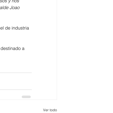
sos y nos 
calde Joao 
l de industria 
 destinado a 
Ver todo