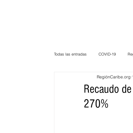
Todas las entradas
COVID-19
Re
RegiónCaribe.org
Deportes
Atlántico
La Guaj
Recaudo de 
270%
Córdoba
Bloggeros
Herma
Carnaval
Educación
BID