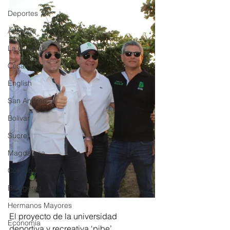
Deportes
Atlántico
La Guajira
Cesar
English
San Andres
Bolívar
Sucre
Magdalena
Córdoba
Bloggeros
Hermanos Mayores
El proyecto de la universidad 
Economía
deportiva y recreativa ‘pibe’ 