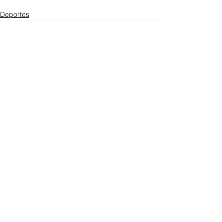
Deportes
Ver todo
Entradas recientes