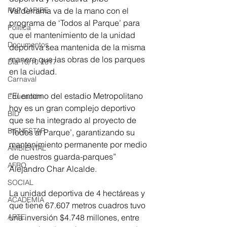
RAP CARIBE
Valderrama va de la mano con el 
programa de ‘Todos al Parque’ para 
Política
que el mantenimiento de la unidad 
Documentos
deportiva sea mantenida de la misma 
manera que las obras de los parques 
Día 10/10 2017
en la ciudad. 
Carnaval
“El entorno del estadio Metropolitano 
Educación
hoy es un gran complejo deportivo 
BID
que se ha integrado al proyecto de 
BIENESTAR
‘Todos al Parque’, garantizando su 
mantenimiento permanente por medio 
AMBIENTAL
de nuestros guarda-parques” 
AFRO
Alejandro Char Alcalde. 
SOCIAL
La unidad deportiva de 4 hectáreas y 
ACADEMIA
que tiene 67.607 metros cuadros tuvo 
ARTE
una inversión $4.748 millones, entre 