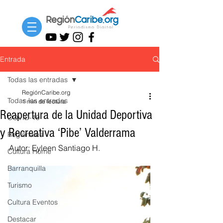
Entrada
Todas las entradas
RegiónCaribe.org
Todas las entradas
1 min de lectura
Reapertura de la Unidad Deportiva
COVID-19
y Recreativa ‘Pibe’ Valderrama
Regionales
Autor: Eyleen Santiago H. 
Cultura Home
Barranquilla
Turismo
Cultura Eventos
Destacar