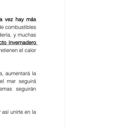
a vez hay más 
 de combustibles 
dería, y muchas 
to invernadero 
tienen el calor 
a, aumentará la 
el mar seguirá 
creciendo, el hielo del ártico continuará derritiéndose y los ecosistemas seguirán 
y así unirte en la 