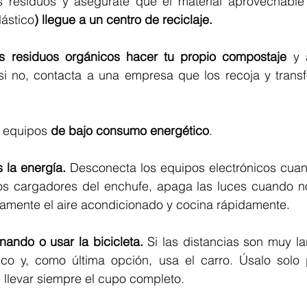
 residuos y asegúrate que el material aprovechable (
lástico
) llegue a un centro de reciclaje. 
os residuos orgánicos hacer tu propio compostaje
 y 
 si no, contacta a una empresa que los recoja y trans
 equipos 
de bajo consumo energético
.
 la energía. 
Desconecta los equipos electrónicos cuand
los cargadores del enchufe, apaga las luces cuando no
amente el aire acondicionado y cocina rápidamente.
nando o usar la bicicleta.
 Si las distancias son muy lar
ico y, como última opción, usa el carro. Úsalo solo p
e llevar siempre el cupo completo.