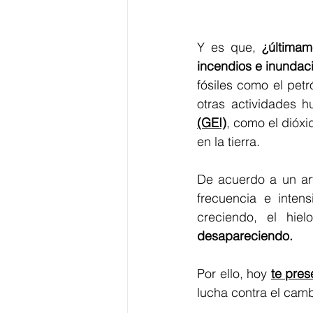
Y es que, 
¿últimam
incendios e inundac
fósiles como el petr
otras actividades 
(GEI)
, como el dióxi
en la tierra. 
De acuerdo a un art
frecuencia e intens
desapareciendo.
Por ello, hoy 
te pres
lucha contra el camb