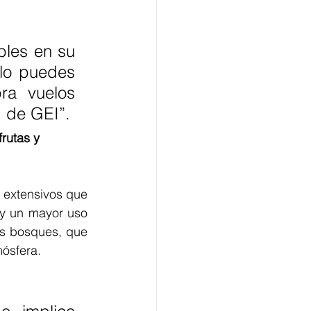
les en su 
lo puedes 
a vuelos 
d de GEI”.
rutas y 
extensivos que 
y un mayor uso 
os bosques, que 
ósfera.