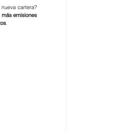
 nueva cartera? 
e más emisiones 
tos
.