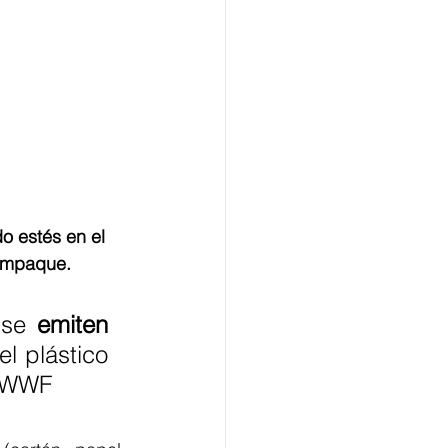
 estés en el 
 empaque.
 se 
emiten 
el plástico 
” WWF