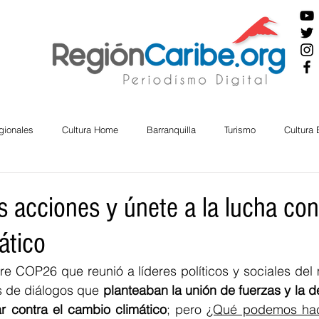
gionales
Cultura Home
Barranquilla
Turismo
Cultura
ira
Cesar
English
San Andres
Bolívar
Sucre
s acciones y únete a la lucha con
ático
nos Mayores
Economía
RAP CARIBE
Política
Docu
bre COP26 que reunió a líderes políticos y sociales de
 de diálogos que 
planteaban la unión de fuerzas y la d
BIENESTAR
AMBIENTAL
AFRO
r contra el cambio climático
; pero 
¿Qué podemos hac