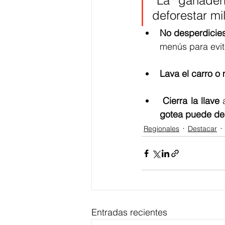
“La ganader
deforestar m
No desperdicie
menús para evit
Lava el carro o
 Cierra la llave
 
gotea puede desp
Regionales
Destacar
Entradas recientes