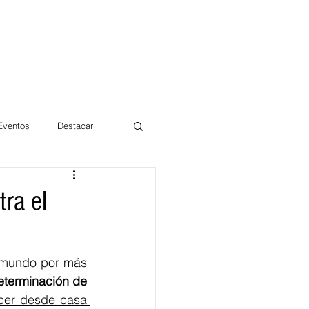
 Eventos
Destacar
Magdalena
tra el
mentos
Día 10/10 2017
l mundo por más 
eterminación de 
er desde casa 