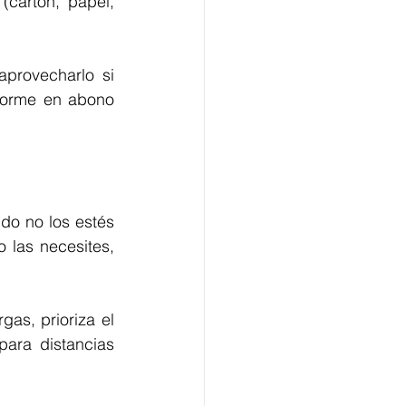
cartón, papel, 
aprovecharlo si 
forme en abono 
o no los estés 
 las necesites, 
gas, prioriza el 
ara distancias 