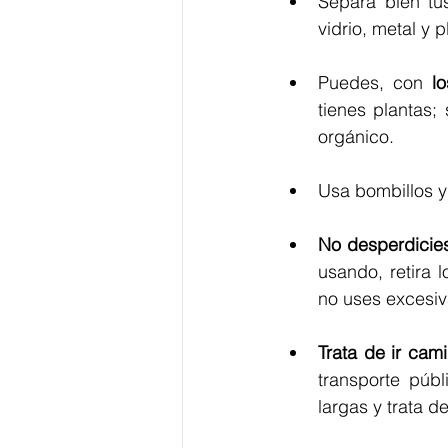
Separa bien tus
vidrio, metal y p
Puedes, con 
l
tienes plantas;
orgánico.
Usa bombillos y
No desperdicies
usando, retira 
no uses excesiv
Trata de ir cami
transporte públ
largas y trata d