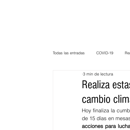
Todas las entradas
COVID-19
Re
3 min de lectura
Deportes
Atlántico
La Guaj
Realiza esta
cambio clim
Córdoba
Bloggeros
Herma
Hoy finaliza la cum
de 15 días en mesas
Carnaval
Educación
BID
acciones para lucha