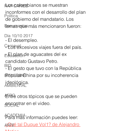
Los colombianos se muestran 
RAP CARIBE
inconformes con el desarrollo del plan 
Política
de gobierno del mandatario. Los 
Documentos
temas que más mencionaron fueron:
Día 10/10 2017
- El desempleo.
Carnaval
- Los excesivos viajes fuera del país.
- El plan de aguacates del ex 
Educación
candidato Gustavo Petro.
BID
- El gesto que tuvo con la República 
Popular China por su incoherencia 
BIENESTAR
ideológica.
AMBIENTAL
AFRO
Entre otros tópicos que se pueden 
encontrar en el video.
SOCIAL
ACADEMIA
Para más información puedes leer: 
¿Qué tal Duque Vol1? de Alejandro 
ARTE