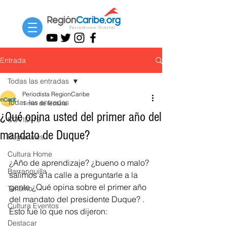
Entrada
Todas las entradas
Periodista RegionCaribe
Todas las entradas
1 min de lectura
¿Qué opina usted del primer año del
COVID-19
mandato de Duque?
Regionales
Cultura Home
¿Año de aprendizaje? ¿bueno o malo? 
Barranquilla
salimos a la calle a preguntarle a la 
gente ¿Qué opina sobre el primer año 
Turismo
del mandato del presidente Duque? . 
Cultura Eventos
Esto fue lo que nos dijeron:
Destacar