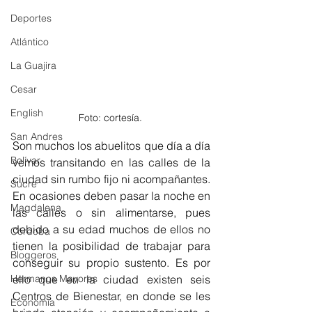
Deportes
Atlántico
La Guajira
Cesar
English
Foto: cortesía. 
San Andres
Son muchos los abuelitos que día a día 
Bolívar
vemos transitando en las calles de la 
ciudad sin rumbo fijo ni acompañantes. 
Sucre
En ocasiones deben pasar la noche en 
Magdalena
las calles o sin alimentarse, pues 
debido a su edad muchos de ellos no 
Córdoba
tienen la posibilidad de trabajar para 
Bloggeros
conseguir su propio sustento. Es por 
ello que en la ciudad existen seis 
Hermanos Mayores
Centros de Bienestar, en donde se les 
Economía