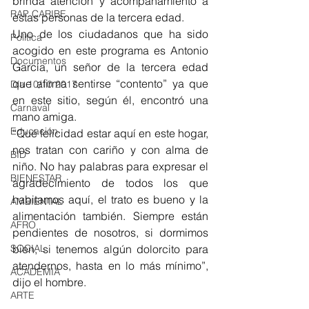
brinda atención y acompañamiento a 
RAP CARIBE
estas personas de la tercera edad.
Uno de los ciudadanos que ha sido 
Política
acogido en este programa es Antonio 
Documentos
García, un señor de la tercera edad 
que afirma sentirse “contento” ya que 
Día 10/10 2017
en este sitio, según él, encontró una 
Carnaval
mano amiga. 
Educación
“Qué felicidad estar aquí en este hogar, 
nos tratan con cariño y con alma de 
BID
niño. No hay palabras para expresar el 
BIENESTAR
agradecimiento de todos los que 
habitamos aquí, el trato es bueno y la 
AMBIENTAL
alimentación también. Siempre están 
AFRO
pendientes de nosotros, si dormimos 
bien, si tenemos algún dolorcito para 
SOCIAL
atendernos, hasta en lo más mínimo”, 
ACADEMIA
dijo el hombre. 
ARTE