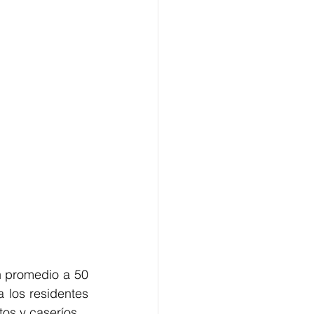
 promedio a 50 
los residentes 
os y caseríos.