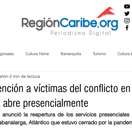
gionales
Cultura Home
Barranquilla
Turismo
Cultura
añón
2 min de lectura
ira
Cesar
English
San Andres
Bolívar
Sucre
nción a víctimas del conflicto en
 abre presencialmente
nos Mayores
Economía
RAP CARIBE
Política
Docu
anunció la reapertura de los servicios presenciales 
abanalarga, Atlántico que estuvo cerrado por la pandem
BIENESTAR
AMBIENTAL
AFRO