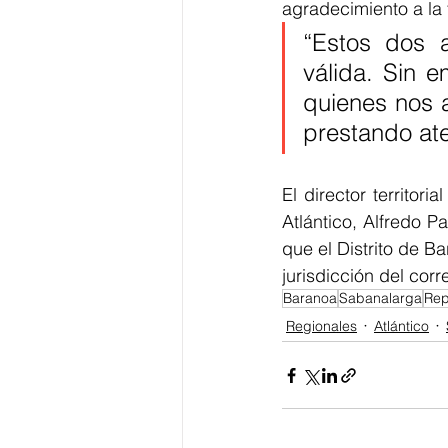
agradecimiento a la 
“Estos dos a
válida. Sin 
quienes nos a
prestando ate
El director territor
Atlántico, Alfredo P
que el Distrito de B
jurisdicción del cor
Baranoa
Sabanalarga
Rep
Regionales
Atlántico