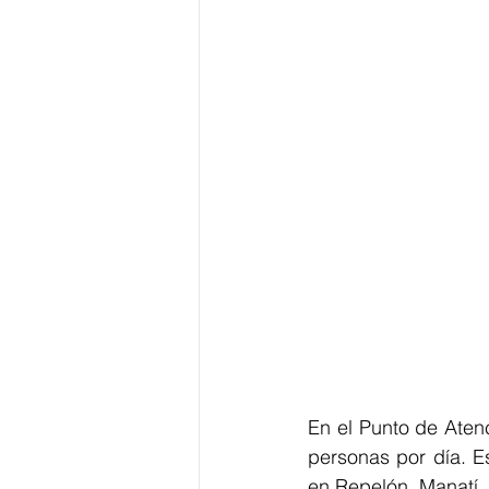
En el Punto de Aten
personas por día. E
en Repelón, Manatí, 