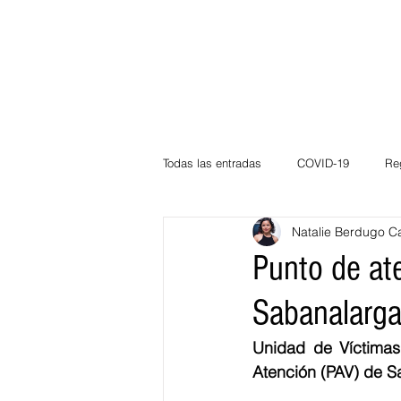
Todas las entradas
COVID-19
Re
Natalie Berdugo C
Deportes
Atlántico
La Guaj
Punto de ate
Sabanalarga
Córdoba
Bloggeros
Herma
Unidad de Víctimas 
Atención (PAV) de S
Carnaval
Educación
BID