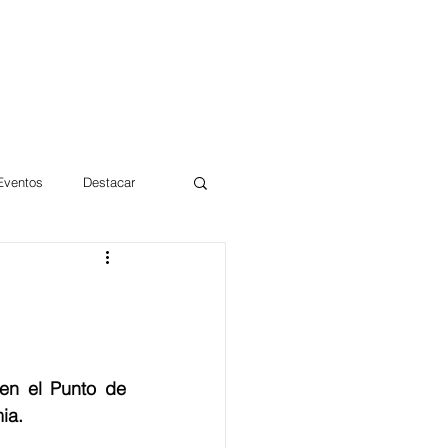
 Eventos
Destacar
Magdalena
mentos
Día 10/10 2017
en el Punto de 
ia.