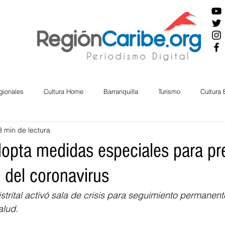
gionales
Cultura Home
Barranquilla
Turismo
Cultura
3 min de lectura
ira
Cesar
English
San Andres
Bolívar
Sucre
opta medidas especiales para pr
 del coronavirus
nos Mayores
Economía
RAP CARIBE
Política
Docu
strital activó sala de crisis para seguimiento permanente
alud.
BIENESTAR
AMBIENTAL
AFRO