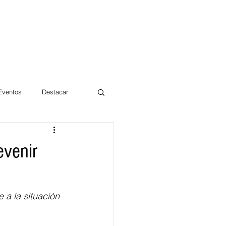
 Eventos
Destacar
Magdalena
evenir
mentos
Día 10/10 2017
 a la situación 