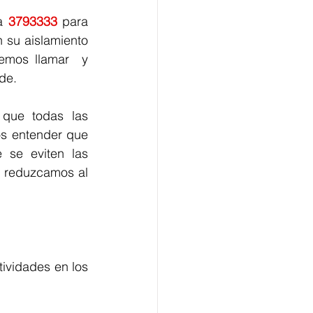
a 
3793333
 para 
su aislamiento 
emos llamar  y 
de.
que todas las 
s entender que 
se eviten las 
 reduzcamos al 
ividades en los 