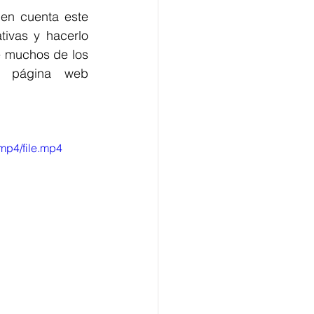
en cuenta este 
ivas y hacerlo 
 muchos de los 
trámites habituales están disponibles en línea a través de la página web 
mp4/file.mp4