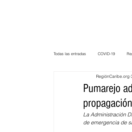
Todas las entradas
COVID-19
Re
RegiónCaribe.org
Deportes
Atlántico
La Guaj
Pumarejo ad
propagación
Córdoba
Bloggeros
Herma
La Administración Di
de emergencia de s
Carnaval
Educación
BID