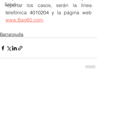
Salud
reportar los casos, serán la línea 
telefónica 
4010204 
y la página web  
www.Baq60.com
.
Barranquilla
Ver todo
Entradas recientes