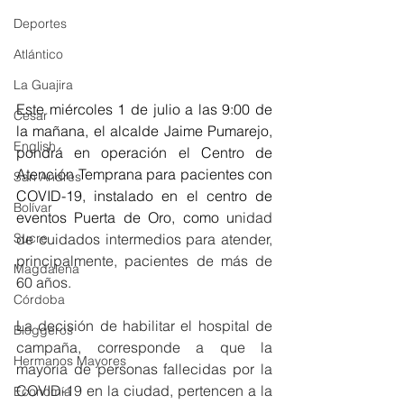
Deportes
Atlántico
La Guajira
Este miércoles 1 de julio a las 9:00 de 
Cesar
la mañana, el alcalde Jaime Pumarejo, 
English
pondrá en operación el Centro de 
Atención Temprana para pacientes con 
San Andres
COVID-19, instalado en el centro de 
Bolívar
eventos Puerta de Oro, como u
nidad 
Sucre
de cuidados intermedios para atender, 
principalmente, pacientes de más de 
Magdalena
60 años.
Córdoba
La decisión de habilitar el hospital de 
Bloggeros
campaña, corresponde a que la 
Hermanos Mayores
mayoría de personas fallecidas por la 
COVID-19 en la ciudad, pertencen a la 
Economía