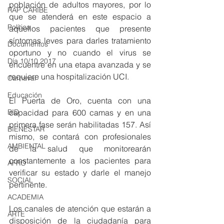
población de adultos mayores, por lo 
RAP CARIBE
que se atenderá en este espacio a 
Política
aquellos pacientes que presente 
síntomas leves para darles tratamiento 
Documentos
oportuno y no cuando el virus se 
Día 10/10 2017
encuentre en una etapa avanzada y se 
requiere una hospitalización UCI. 
Carnaval
Educación
El Puerta de Oro, cuenta con una 
BID
capacidad para 600 camas y en una 
primera fase serán habilitadas 157. Así 
BIENESTAR
mismo, se contará con profesionales 
AMBIENTAL
de la salud que monitorearán 
constantemente a los pacientes para 
AFRO
verificar su estado y darle el manejo 
SOCIAL
pertinente. 
ACADEMIA
Los canales de atención que estarán a 
ARTE
disposición de la ciudadanía para 