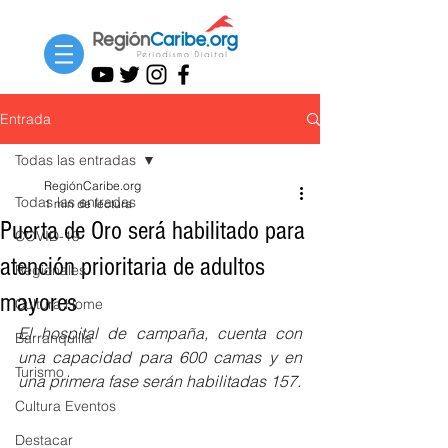
Entrada
Todas las entradas
RegiónCaribe.org
Todas las entradas
1 min de lectura
Puerta de Oro será habilitado para
COVID-19
atención prioritaria de adultos
Regionales
mayores
Cultura Home
El hospital de campaña, cuenta con 
Barranquilla
una capacidad para 600 camas y en 
Turismo
una primera fase serán habilitadas 157.
Cultura Eventos
Destacar