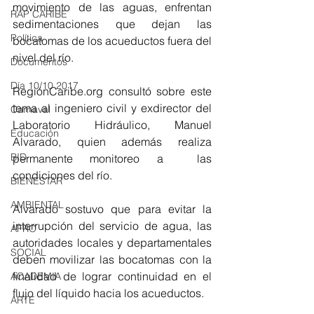
movimiento de las aguas, enfrentan 
RAP CARIBE
sedimentaciones que dejan las 
Política
bocatomas de los acueductos fuera del 
nivel del río.
Documentos
Día 10/10 2017
RegiónCaribe.org consultó sobre este 
tema al ingeniero civil y exdirector del 
Carnaval
Laboratorio Hidráulico, Manuel 
Educación
Alvarado, quien además realiza 
BID
permanente monitoreo a  las 
condiciones del río.
BIENESTAR
AMBIENTAL
Alvarado sostuvo que para evitar la 
interrupción del servicio de agua, las 
AFRO
autoridades locales y departamentales 
SOCIAL
deben movilizar las bocatomas con la 
finalidad de lograr continuidad en el 
ACADEMIA
flujo del líquido hacia los acueductos.
ARTE