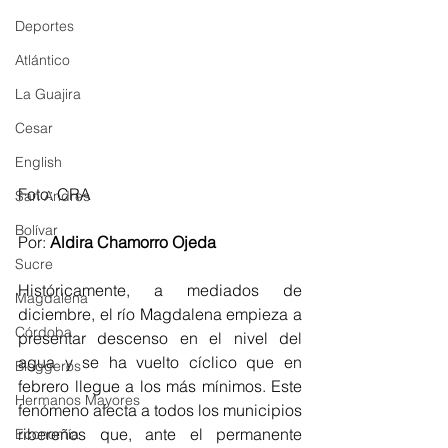
Deportes
Atlántico
La Guajira
Cesar
English
Foto: CRA
San Andres
Bolívar
Por: 
Aldira Chamorro Ojeda
Sucre
Históricamente, a mediados de 
Magdalena
diciembre, el río Magdalena empieza a 
Córdoba
presentar descenso en el nivel del 
agua y se ha vuelto cíclico que en 
Bloggeros
febrero llegue a los más mínimos. Este 
Hermanos Mayores
fenómeno afecta a todos los municipios 
ribereños que, ante el permanente 
Economía