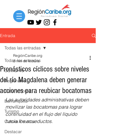
Entrada
Todas las entradas
RegiónCaribe.org
Todas las entradas
2 min de lectura
Pronósticos cíclicos sobre niveles
COVID-19
del río Magdalena deben generar
Regionales
acciones para reubicar bocatomas
Cultura Home
Las autoridades administrativas deben 
Barranquilla
movilizar las bocatomas para lograr 
Turismo
continuidad en el flujo del líquido 
hacia los acueductos.
Cultura Eventos
Destacar