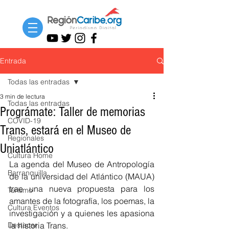
Entrada
Todas las entradas
3 min de lectura
Todas las entradas
Prográmate: Taller de memorias
COVID-19
Trans, estará en el Museo de
Regionales
Uniatlántico
Cultura Home
La agenda del Museo de Antropología 
Barranquilla
de la universidad del Atlántico (MAUA) 
trae una nueva propuesta para los 
Turismo
amantes de la fotografía, los poemas, la 
Cultura Eventos
investigación y a quienes les apasiona 
Destacar
la historia Trans. 