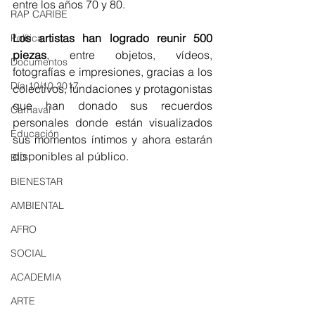
entre los años 70 y 80.
RAP CARIBE
Los artistas han logrado reunir 500 
Política
piezas
, entre objetos, vídeos, 
Documentos
fotografías e impresiones, gracias a los 
Día 10/10 2017
colectivos, fundaciones y protagonistas 
que han donado sus recuerdos 
Carnaval
personales donde están visualizados 
Educación
sus momentos íntimos y ahora estarán 
disponibles al público.
BID
BIENESTAR
AMBIENTAL
AFRO
SOCIAL
ACADEMIA
ARTE