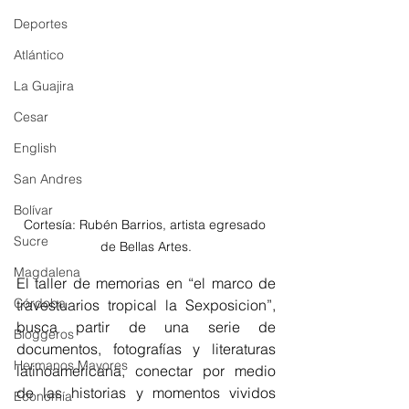
Deportes
Atlántico
La Guajira
Cesar
English
San Andres
Bolívar
Cortesía: Rubén Barrios, artista egresado 
Sucre
de Bellas Artes.
Magdalena
El taller de memorias en “el marco de 
Córdoba
travestuarios tropical la Sexposicion”, 
busca partir de una serie de 
Bloggeros
documentos, fotografías y literaturas 
Hermanos Mayores
latinoamericana, conectar por medio 
de las historias y momentos vividos 
Economía