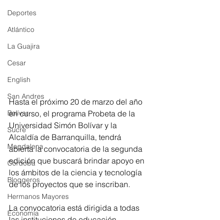
Deportes
Atlántico
La Guajira
Cesar
English
San Andres
Hasta el próximo 20 de marzo del año 
en curso, el programa Probeta de la 
Bolívar
Universidad Simón Bolívar y la 
Sucre
Alcaldía de Barranquilla, tendrá 
Magdalena
abierta la convocatoria de la segunda 
edición que buscará brindar apoyo en 
Córdoba
los ámbitos de la ciencia y tecnología 
Bloggeros
de los proyectos que se inscriban.
Hermanos Mayores
La convocatoria está dirigida a todas 
Economía
las instituciones de educación 