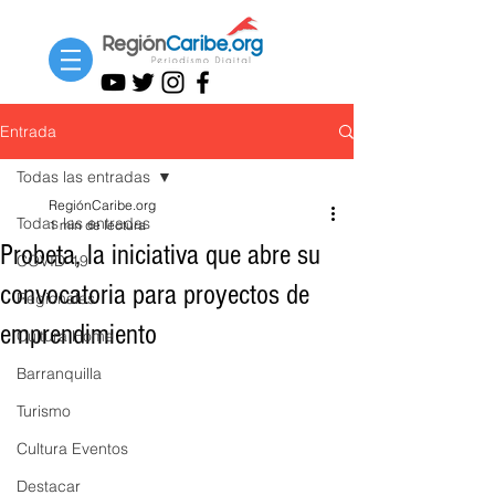
Entrada
Todas las entradas
RegiónCaribe.org
Todas las entradas
1 min de lectura
Probeta, la iniciativa que abre su
COVID-19
convocatoria para proyectos de
Regionales
emprendimiento
Cultura Home
Barranquilla
Turismo
Cultura Eventos
Destacar