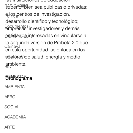
RAP CARIBE
superior bien sea públicas o privadas; 
a los centros de investigación, 
Política
desarrollo científico y tecnológico; 
Documentos
empresas; investigadores y demás 
entidades interesadas en vincularse a 
Día 10/10 2017
la segunda versión de Probeta 2.0 que 
Carnaval
en esta oportunidad, se enfoca en los 
sectores de salud, energía y medio 
Educación
ambiente.
BID
BIENESTAR
Cronograma
AMBIENTAL
AFRO
SOCIAL
ACADEMIA
ARTE