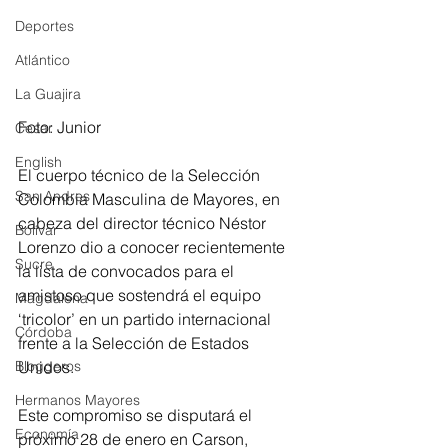
Deportes
Atlántico
La Guajira
Foto: Junior
Cesar
English
El cuerpo técnico de la Selección 
San Andres
Colombia Masculina de Mayores, en 
cabeza del director técnico Néstor 
Bolívar
Lorenzo dio a conocer recientemente 
Sucre
la lista de convocados para el 
amistoso que sostendrá el equipo 
Magdalena
‘tricolor’ en un partido internacional 
Córdoba
frente a la Selección de Estados 
Bloggeros
Unidos.
Hermanos Mayores
Este compromiso se disputará el 
Economía
próximo 28 de enero en Carson, 