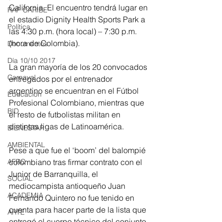
California. El encuentro tendrá lugar en 
RAP CARIBE
el estadio Dignity Health Sports Park a 
Política
las 4:30 p.m. (hora local) – 7:30 p.m. 
(hora de Colombia).
Documentos
Día 10/10 2017
La gran mayoría de los 20 convocados 
Carnaval
entregados por el entrenador 
argentino se encuentran en el Fútbol 
Educación
Profesional Colombiano, mientras que 
BID
el resto de futbolistas militan en 
distintas ligas de Latinoamérica. 
BIENESTAR
AMBIENTAL
Pese a que fue el ‘boom’ del balompié 
AFRO
colombiano tras firmar contrato con el 
Junior de Barranquilla, el 
SOCIAL
mediocampista antioqueño Juan 
ACADEMIA
Fernando Quintero no fue tenido en 
cuenta para hacer parte de la lista que 
ARTE
entregó el cuerpo técnico del conjunto 