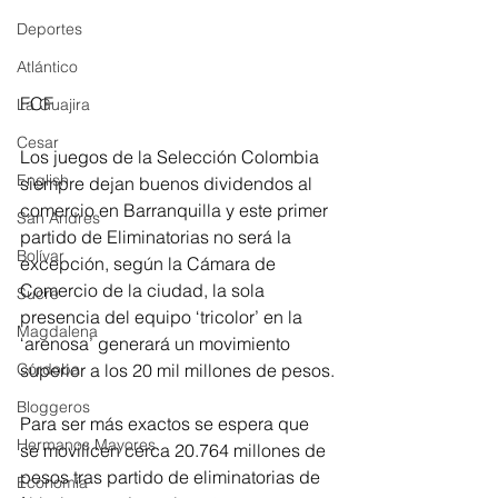
Deportes
Atlántico
FCF
La Guajira
Cesar
Los juegos de la Selección Colombia 
English
siempre dejan buenos dividendos al 
comercio en Barranquilla y este primer 
San Andres
partido de Eliminatorias no será la 
Bolívar
excepción, según la Cámara de 
Comercio de la ciudad, la sola 
Sucre
presencia del equipo ‘tricolor’ en la 
Magdalena
‘arenosa’ generará un movimiento 
superior a los 20 mil millones de pesos.
Córdoba
Bloggeros
Para ser más exactos se espera que 
Hermanos Mayores
se movilicen cerca 20.764 millones de 
pesos tras partido de eliminatorias de 
Economía