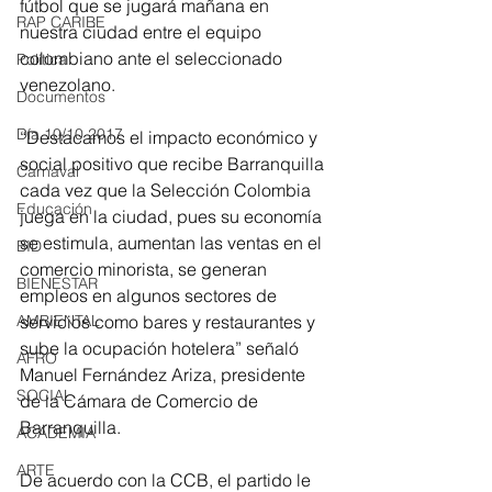
fútbol que se jugará mañana en 
RAP CARIBE
nuestra ciudad entre el equipo 
colombiano ante el seleccionado 
Política
venezolano. 
Documentos
Día 10/10 2017
“Destacamos el impacto económico y 
social positivo que recibe Barranquilla 
Carnaval
cada vez que la Selección Colombia 
Educación
juega en la ciudad, pues su economía 
se estimula, aumentan las ventas en el 
BID
comercio minorista, se generan 
BIENESTAR
empleos en algunos sectores de 
servicios como bares y restaurantes y 
AMBIENTAL
sube la ocupación hotelera” señaló 
AFRO
Manuel Fernández Ariza, presidente 
SOCIAL
de la Cámara de Comercio de 
Barranquilla.
ACADEMIA
ARTE
De acuerdo con la CCB, el partido le 