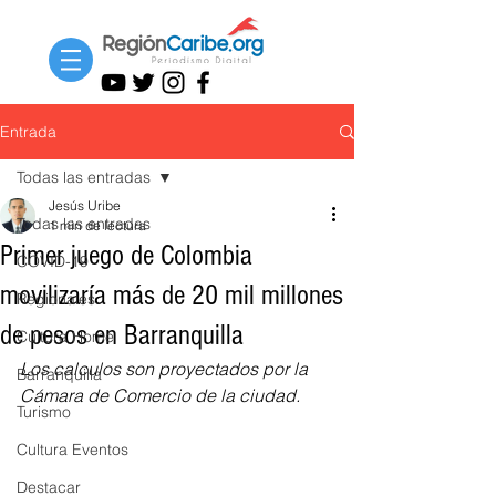
Entrada
Todas las entradas
Jesús Uribe
Todas las entradas
1 min de lectura
Primer juego de Colombia
COVID-19
movilizaría más de 20 mil millones
Regionales
de pesos en Barranquilla
Cultura Home
Los calculos son proyectados por la 
Barranquilla
Cámara de Comercio de la ciudad. 
Turismo
Cultura Eventos
Destacar