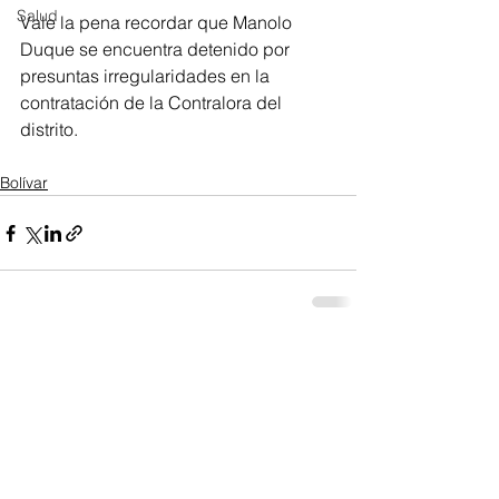
Salud
Vale la pena recordar que Manolo 
Duque se encuentra detenido por 
presuntas irregularidades en la 
contratación de la Contralora del 
distrito.
Bolívar
Ver todo
Entradas recientes