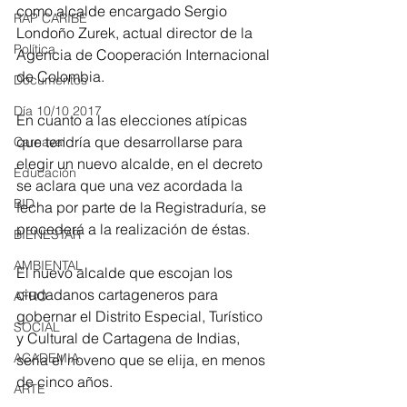
como alcalde encargado Sergio 
RAP CARIBE
Londoño Zurek, actual director de la 
Política
Agencia de Cooperación Internacional 
de Colombia.
Documentos
Día 10/10 2017
En cuanto a las elecciones atípicas 
que tendría que desarrollarse para 
Carnaval
elegir un nuevo alcalde, en el decreto 
Educación
se aclara que una vez acordada la 
BID
fecha por parte de la Registraduría, se 
procederá a la realización de éstas.
BIENESTAR
AMBIENTAL
El nuevo alcalde que escojan los 
ciudadanos cartageneros para 
AFRO
gobernar el Distrito Especial, Turístico 
SOCIAL
y Cultural de Cartagena de Indias, 
ACADEMIA
sería el noveno que se elija, en menos 
de cinco años.
ARTE