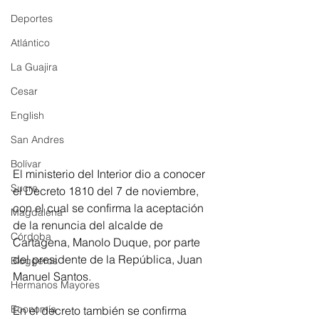
Deportes
Atlántico
La Guajira
Cesar
English
San Andres
Bolívar
El ministerio del Interior dio a conocer 
Sucre
el Decreto 1810 del 7 de noviembre, 
con el cual se confirma la aceptación 
Magdalena
de la renuncia del alcalde de 
Córdoba
Cartagena, Manolo Duque, por parte 
del presidente de la República, Juan 
Bloggeros
Manuel Santos.
Hermanos Mayores
Economía
En el decreto también se confirma 