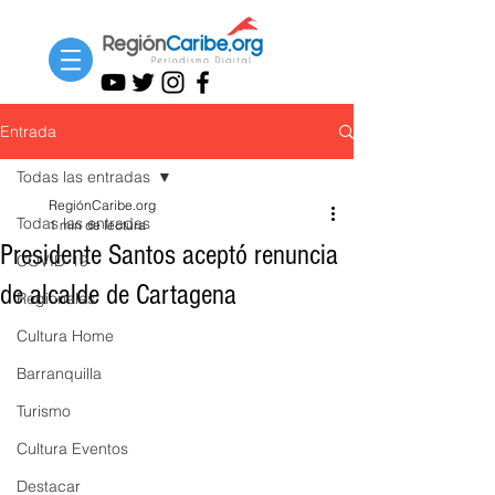
Entrada
Todas las entradas
RegiónCaribe.org
Todas las entradas
1 min de lectura
Presidente Santos aceptó renuncia
COVID-19
de alcalde de Cartagena
Regionales
Cultura Home
Barranquilla
Turismo
Cultura Eventos
Destacar