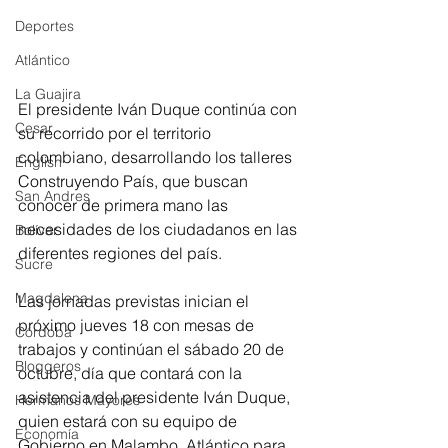
Deportes
Atlántico
La Guajira
El presidente Iván Duque continúa con 
Cesar
su recorrido por el territorio 
colombiano, desarrollando los talleres 
English
Construyendo País, que buscan 
San Andres
conocer de primera mano las 
necesidades de los ciudadanos en las 
Bolívar
diferentes regiones del país.
Sucre
Magdalena
Las jornadas previstas inician el 
próximo jueves 18 con mesas de 
Córdoba
trabajos y continúan el sábado 20 de 
Bloggeros
octubre, día que contará con la 
asistencia del presidente Iván Duque, 
Hermanos Mayores
quien estará con su equipo de 
Economía
Gobierno en Malambo, Atlántico para 