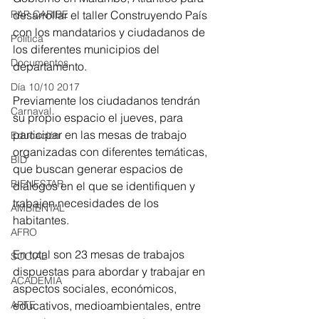
desarrollar el taller Construyendo País 
RAP CARIBE
con los mandatarios y ciudadanos de 
Política
los diferentes municipios del 
Documentos
departamento.
Día 10/10 2017
Previamente los ciudadanos tendrán 
Carnaval
su propio espacio el jueves, para 
participar en las mesas de trabajo 
Educación
organizadas con diferentes temáticas, 
BID
que buscan generar espacios de 
BIENESTAR
diálogos en el que se identifiquen y 
trabajen necesidades de los 
AMBIENTAL
habitantes.
AFRO
En total son 23 mesas de trabajos 
SOCIAL
dispuestas para abordar y trabajar en 
ACADEMIA
aspectos sociales, económicos, 
educativos, medioambientales, entre 
ARTE