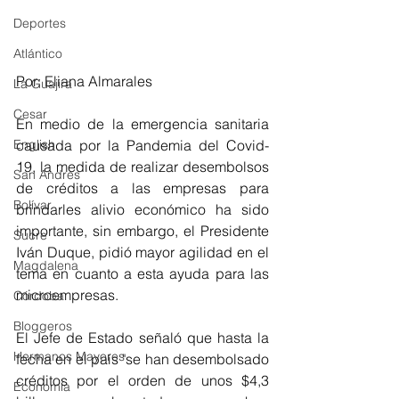
Deportes
Atlántico
Por: Eliana Almarales 
La Guajira
Cesar
En medio de la emergencia sanitaria 
English
causada por la Pandemia del Covid-
19, la medida de realizar desembolsos 
San Andres
de créditos a las empresas para 
Bolívar
brindarles alivio económico ha sido 
importante, sin embargo, el Presidente 
Sucre
Iván Duque, pidió mayor agilidad en el 
Magdalena
tema en cuanto a esta ayuda para las 
microempresas. 
Córdoba
Bloggeros
El Jefe de Estado señaló que hasta la 
Hermanos Mayores
fecha en el país
 "
se han desembolsado 
créditos por el orden de unos $4,3 
Economía