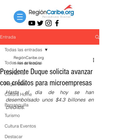
Entrada
Todas las entradas
RegiónCaribe.org
Todas las entradas
1 min de lectura
Presidente Duque solicita avanzar
COVID-19
con créditos para microempresas
Regionales
Hasta el día de hoy se han 
Cultura Home
desembolsado unos $4.3 billones en 
Barranquilla
créditos.
Turismo
Cultura Eventos
Destacar