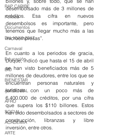
billones y, sobre todo, que se han 
RAP CARIBE
desembolsado más de 3 millones de 
créditos. Esa cifra en nuevos 
Política
desembolsos es importante, pero 
Documentos
tenemos que llegar mucho más a las 
Día 10/10 2017
microempresas”.
Carnaval
En cuanto a los periodos de gracia, 
Educación
Duque, indicó que hasta el 15 de abril 
se han visto beneficiados más de 5 
BID
millones de deudores, entre los que se 
BIENESTAR
encuentran personas naturales y 
jurídicas con un poco más de 
AMBIENTAL
6.400.000 de créditos, por una cifra 
AFRO
que supera los $110 billones. Estos 
SOCIAL
han sido desembolsados a sectores de 
construcción, libranzas y libre 
ACADEMIA
inversión, entre otros. 
ARTE