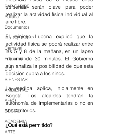
RAP CARIBE
personas, serán clave para poder 
realizar la actividad física individual al 
Política
aire libre.
Documentos
El ministro Lucena explicó que la 
Día 10/10 2017
actividad física se podrá realizar entre 
Carnaval
las 5 y 8 de la mañana, en un lapso 
máximo de 30 minutos. El Gobierno 
Educación
aún analiza la posibilidad de que esta 
BID
decisión cubra a los niños.
BIENESTAR
La medida aplica, inicialmente en 
AMBIENTAL
Bogotá. Los alcaldes tendrán la 
AFRO
autonomía de implementarlas o no en 
sus territorios.
SOCIAL
ACADEMIA
¿Qué está permitido?
ARTE