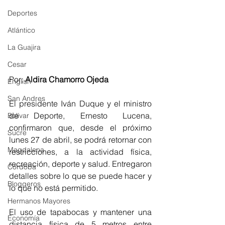
Deportes
Atlántico
La Guajira
Cesar
Por: 
Aldira Chamorro Ojeda
English
San Andres
El presidente Iván Duque y el ministro 
de Deporte, Ernesto Lucena, 
Bolívar
confirmaron que, desde el próximo 
Sucre
lunes 27 de abril, se podrá retornar con 
Magdalena
restricciones, a la actividad física, 
recreación, deporte y salud. Entregaron 
Córdoba
detalles sobre lo que se puede hacer y 
Bloggeros
lo que no está permitido.
Hermanos Mayores
El uso de tapabocas y mantener una 
Economía
distancia física de 5 metros entre 