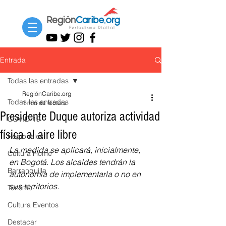
Entrada
Todas las entradas
RegiónCaribe.org
Todas las entradas
1 min de lectura
Presidente Duque autoriza actividad
COVID-19
física al aire libre
Regionales
La medida se aplicará, inicialmente, 
Cultura Home
en Bogotá. Los alcaldes tendrán la 
Barranquilla
autonomía de implementarla o no en 
sus territorios.
Turismo
Cultura Eventos
Destacar