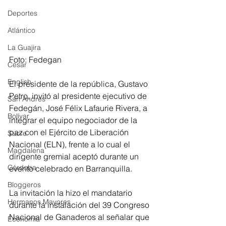
Deportes
Atlántico
La Guajira
Foto: Fedegan
Cesar
English
El presidente de la república, Gustavo 
Petro, invitó al presidente ejecutivo de 
San Andres
Fedegán, José Félix Lafaurie Rivera, a 
Bolívar
integrar el equipo negociador de la 
paz con el Ejército de Liberación 
Sucre
Nacional (ELN), frente a lo cual el 
Magdalena
dirigente gremial aceptó durante un 
Córdoba
evento celebrado en Barranquilla.
Bloggeros
La invitación la hizo el mandatario 
Hermanos Mayores
durante la instalación del 39 Congreso 
Nacional de Ganaderos al señalar que 
Economía