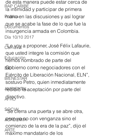
de esta manera puede estar cerca de 
RAP CARIBE
la intimidad y participar de primera 
mano en las discusiones y así lograr 
Política
que se acabe la fase de lo que fue la 
Documentos
insurgencia armada en Colombia. 
Día 10/10 2017
“Le voy a proponer, José Félix Lafaurie, 
Carnaval
que usted integre la comisión que 
Educación
hemos nombrado de parte del 
Gobierno como negociadores con el 
BID
Ejército de Liberación Nacional, ELN”, 
BIENESTAR
sostuvo Petro, quien inmediatamente 
AMBIENTAL
recibió la aceptación por parte del 
directivo.
AFRO
SOCIAL
“Se cierra una puerta y se abre otra, 
pero ya no con venganza sino el 
ACADEMIA
comienzo de la era de la paz”, dijo el 
ARTE
máximo mandatario de los 