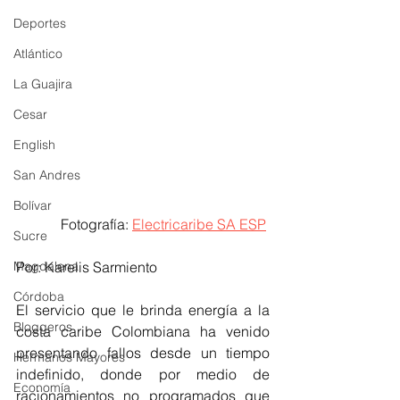
Deportes
Atlántico
La Guajira
Cesar
English
San Andres
Bolívar
Fotografía: 
Electricaribe SA ESP
Sucre
Por: Karelis Sarmiento 
Magdalena
Córdoba
El servicio que le brinda energía a la 
Bloggeros
costa caribe Colombiana ha venido 
presentando fallos desde un tiempo 
Hermanos Mayores
indefinido, donde por medio de 
Economía
racionamientos no programados que 