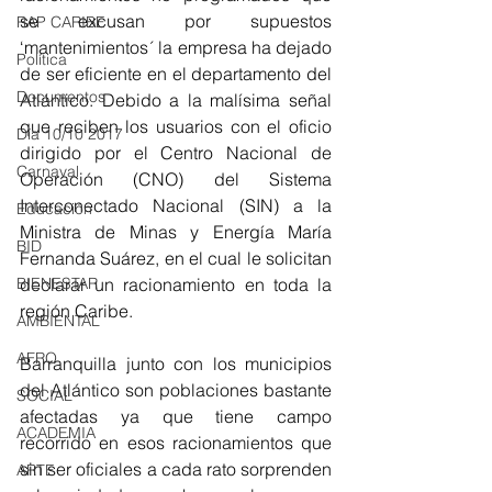
se excusan por supuestos 
RAP CARIBE
‘mantenimientos´ la empresa ha dejado 
Política
de ser eficiente en el departamento del 
Documentos
Atlántico. Debido a la malísima señal 
que reciben los usuarios con el oficio 
Día 10/10 2017
dirigido por el Centro Nacional de 
Carnaval
Operación (CNO) del Sistema 
Interconectado Nacional (SIN) a la 
Educación
Ministra de Minas y Energía María 
BID
Fernanda Suárez, en el cual le solicitan 
declarar un racionamiento en toda la 
BIENESTAR
región Caribe. 
AMBIENTAL
AFRO
Barranquilla junto con los municipios 
del Atlántico son poblaciones bastante 
SOCIAL
afectadas ya que tiene campo 
ACADEMIA
recorrido en esos racionamientos que 
sin ser oficiales a cada rato sorprenden 
ARTE