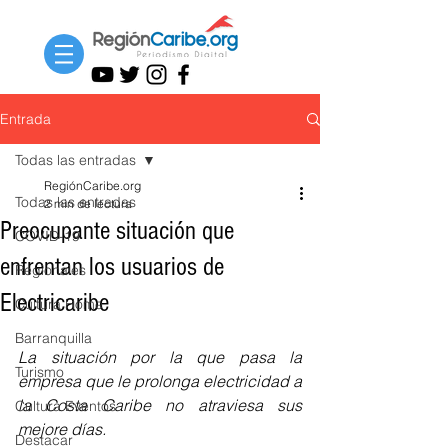
Entrada
Todas las entradas
RegiónCaribe.org
Todas las entradas
2 min de lectura
Preocupante situación que
COVID-19
enfrentan los usuarios de
Regionales
Electricaribe
Cultura Home
Barranquilla
La situación por la que pasa la 
Turismo
empresa que le prolonga electricidad a 
la Costa Caribe no atraviesa sus 
Cultura Eventos
mejore días. 
Destacar