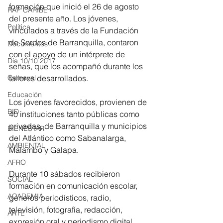
formación que inició el 26 de agosto 
RAP CARIBE
del presente año. Los jóvenes, 
Política
vinculados a través de la Fundación 
de Sordos de Barranquilla, contaron 
Documentos
con el apoyo de un intérprete de 
Día 10/10 2017
señas, que los acompañó durante los 
Carnaval
talleres desarrollados.
Educación
Los jóvenes favorecidos, provienen de 
BID
40 instituciones tanto públicas como 
privadas, de Barranquilla y municipios 
BIENESTAR
del Atlántico como Sabanalarga, 
AMBIENTAL
Malambo y Galapa.
AFRO
Durante 10 sábados recibieron 
SOCIAL
formación en comunicación escolar, 
ACADEMIA
géneros periodísticos, radio, 
televisión, fotografía, redacción, 
ARTE
expresión oral y periodismo digital. 