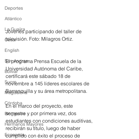
Deportes
Atlántico
La Guajira
Jóvenes participando del taller de 
televisión. Foto: Milagros Ortiz.
Cesar
English
San Andres
El programa Prensa Escuela de la 
Universidad Autónoma del Caribe, 
Bolívar
certificará este sábado 18 de 
Sucre
noviembre a 145 líderes escolares de 
Barranquilla y su área metropolitana. 
Magdalena
Córdoba
En el marco del proyecto, este 
semestre y por primera vez, dos 
Bloggeros
estudiantes con condiciones auditivas, 
Hermanos Mayores
recibirán su título, luego de haber 
Economía
cumplido con éxito el proceso de 