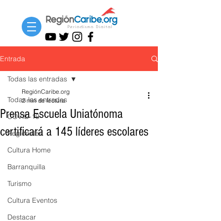
Entrada
Todas las entradas
RegiónCaribe.org
Todas las entradas
2 min de lectura
Prensa Escuela Uniatónoma
COVID-19
certificará a 145 líderes escolares
Regionales
Cultura Home
Barranquilla
Turismo
Cultura Eventos
Destacar