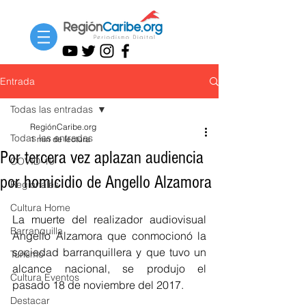
Entrada
Todas las entradas
RegiónCaribe.org
Todas las entradas
1 min de lectura
Por tercera vez aplazan audiencia
COVID-19
por homicidio de Angello Alzamora
Regionales
Cultura Home
La muerte del realizador audiovisual 
Barranquilla
Angello Alzamora que conmocionó la 
sociedad barranquillera y que tuvo un 
Turismo
alcance nacional, se produjo el 
Cultura Eventos
pasado 18 de noviembre del 2017.
Destacar