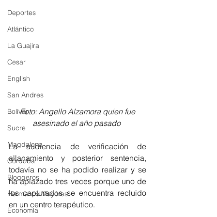
Deportes
Atlántico
La Guajira
Cesar
English
San Andres
Foto: Angello Alzamora quien fue 
Bolívar
asesinado el año pasado 
Sucre
Magdalena
La audiencia de verificación de 
allanamiento y posterior sentencia, 
Córdoba
todavía no se ha podido realizar y se 
Bloggeros
ha aplazado tres veces porque uno de 
los capturados se encuentra recluido 
Hermanos Mayores
en un centro terapéutico.
Economía