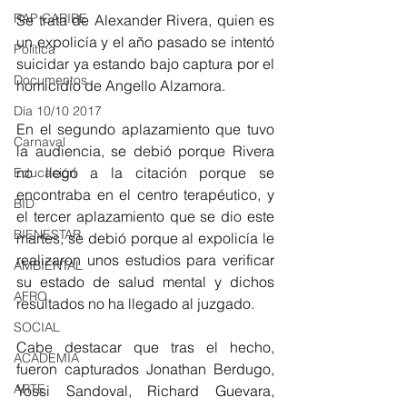
RAP CARIBE
Se trata de Alexander Rivera, quien es 
un expolicía y el año pasado se intentó 
Política
suicidar ya estando bajo captura por el 
Documentos
homicidio de Angello Alzamora.
Día 10/10 2017
En el segundo aplazamiento que tuvo 
Carnaval
la audiencia, se debió porque Rivera 
no llegó a la citación porque se 
Educación
encontraba en el centro terapéutico, y 
BID
el tercer aplazamiento que se dio este 
BIENESTAR
martes, se debió porque al expolicía le 
realizaron unos estudios para verificar 
AMBIENTAL
su estado de salud mental y dichos 
AFRO
resultados no ha llegado al juzgado.
SOCIAL
Cabe destacar que tras el hecho, 
ACADEMIA
fueron capturados Jonathan Berdugo, 
ARTE
Yossi Sandoval, Richard Guevara, 