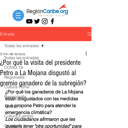
Entrada
Todas las entradas
3 min de lectura
Todas las entradas
¿Por qué la visita del presidente
COVID-19
Petro a La Mojana disgustó al
Regionales
gremio ganadero de la subregión?
Cultura Home
¿Por qué los ganaderos de La Mojana 
Barranquilla
están disgustados con las medidas 
que propone Petro para atender la 
Turismo
emergencia climática? 
Cultura Eventos
Los ciudadanos afirmaron que les 
Destacar
gustaría tener "otra oportunidad" para 