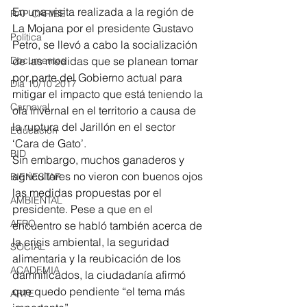
En una visita realizada a la región de 
RAP CARIBE
La Mojana por el presidente Gustavo 
Política
Petro, se llevó a cabo la socialización 
Documentos
de las medidas que se planean tomar 
por parte del Gobierno actual para 
Día 10/10 2017
mitigar el impacto que está teniendo la 
Carnaval
ola invernal en el territorio a causa de 
la ruptura del Jarillón en el sector 
Educación
‘Cara de Gato’. 
BID
Sin embargo, muchos ganaderos y 
agricultores no vieron con buenos ojos 
BIENESTAR
las medidas propuestas por el 
AMBIENTAL
presidente. Pese a que en el 
AFRO
encuentro se habló también acerca de 
la crisis ambiental, la seguridad 
SOCIAL
alimentaria y la reubicación de los 
ACADEMIA
damnificados, la ciudadanía afirmó 
que quedo pendiente “el tema más 
ARTE