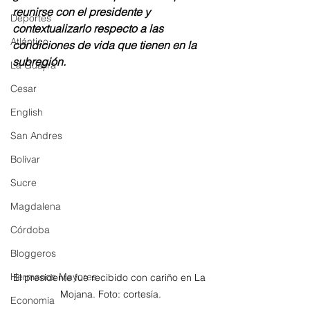
reunirse con el presidente y 
Deportes
contextualizarlo respecto a las 
Atlántico
condiciones de vida que tienen en la 
subregión.
La Guajira
Cesar
English
San Andres
Bolívar
Sucre
Magdalena
Córdoba
Bloggeros
Hermanos Mayores
El presidente fue recibido con cariño en La 
Mojana. Foto: cortesía.
Economía