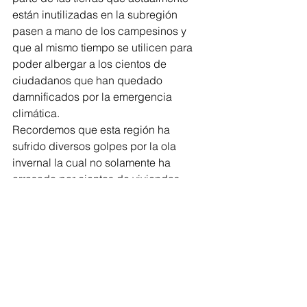
están inutilizadas en la subregión 
pasen a mano de los campesinos y 
que al mismo tiempo se utilicen para 
poder albergar a los cientos de 
ciudadanos que han quedado 
damnificados por la emergencia 
climática. 
Recordemos que esta región ha 
sufrido diversos golpes por la ola 
invernal la cual no solamente ha 
arrasado por cientos de viviendas, 
sino también con sus cultivos, dejando 
en muchas ocasiones a las familias de 
La Mojana sin el sustento diario, pues 
es necesario precisar que muchas de 
estas personas tienen como sustento 
principal la venta de los alimentos que 
suelen sembrar en sus tierras. 