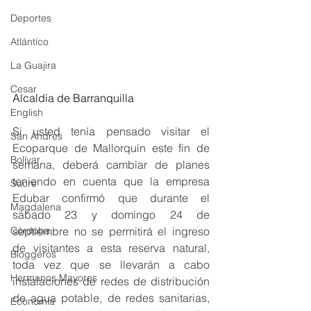
Deportes
Atlántico
La Guajira
Cesar
Alcaldía de Barranquilla
English
Si usted tenía pensado visitar el 
San Andres
Ecoparque de Mallorquín este fin de 
Bolívar
semana, deberá cambiar de planes 
teniendo en cuenta que la empresa 
Sucre
Edubar confirmó que durante el 
Magdalena
sábado 23 y domingo 24 de 
septiembre no se permitirá el ingreso 
Córdoba
de visitantes a esta reserva natural, 
Bloggeros
toda vez que se llevarán a cabo 
Hermanos Mayores
instalaciones de redes de distribución 
de agua potable, de redes sanitarias, 
Economía