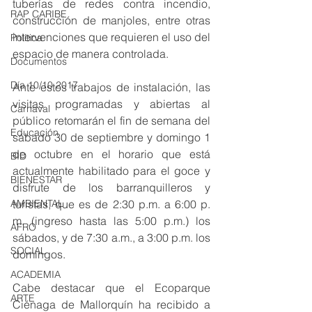
tuberías de redes contra incendio, 
RAP CARIBE
construcción de manjoles, entre otras 
intervenciones que requieren el uso del 
Política
espacio de manera controlada.
Documentos
Día 10/10 2017
Ante estos trabajos de instalación, las 
visitas programadas y abiertas al 
Carnaval
público retomarán el fin de semana del 
Educación
sábado 30 de septiembre y domingo 1 
de octubre en el horario que está 
BID
actualmente habilitado para el goce y 
BIENESTAR
disfrute de los barranquilleros y 
turistas, que es de 2:30 p.m. a 6:00 p. 
AMBIENTAL
m. (ingreso hasta las 5:00 p.m.) los 
AFRO
sábados, y de 7:30 a.m., a 3:00 p.m. los 
SOCIAL
domingos.
ACADEMIA
Cabe destacar que el Ecoparque 
ARTE
Ciénaga de Mallorquín ha recibido a 