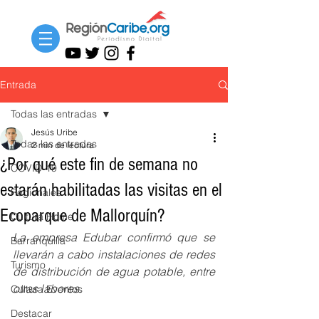
Entrada
Todas las entradas
Jesús Uribe
Todas las entradas
2 min de lectura
¿Por qué este fin de semana no
COVID-19
estarán habilitadas las visitas en el
Regionales
Ecoparque de Mallorquín?
Cultura Home
La empresa Edubar confirmó que se 
Barranquilla
llevarán a cabo instalaciones de redes 
Turismo
de distribución de agua potable, entre 
otras labores.
Cultura Eventos
Destacar