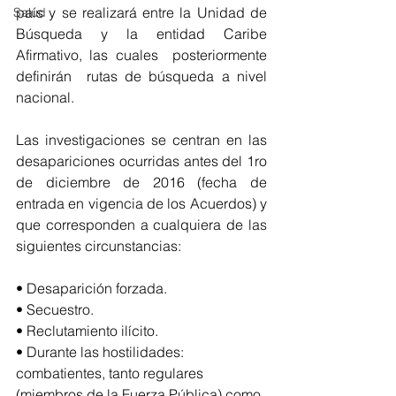
país y se realizará entre la Unidad de 
Salud
Búsqueda y la entidad Caribe 
Afirmativo, las cuales  posteriormente 
definirán  rutas de búsqueda a nivel 
nacional.
Las investigaciones se centran en las 
desapariciones ocurridas antes del 1ro 
de diciembre de 2016 (fecha de 
entrada en vigencia de los Acuerdos) y 
que corresponden a cualquiera de las 
siguientes circunstancias:
• Desaparición forzada.
• Secuestro.
• Reclutamiento ilícito.
• Durante las hostilidades: 
combatientes, tanto regulares 
(miembros de la Fuerza Pública) como 