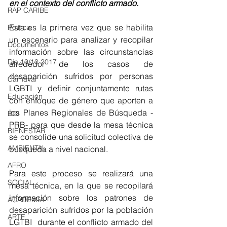
en el contexto del conflicto armado.
RAP CARIBE
Esta es la primera vez que se habilita 
Política
un escenario para analizar y recopilar 
Documentos
información sobre las circunstancias 
Día 10/10 2017
alrededor de los casos de 
desaparición sufridos por personas 
Carnaval
LGBTI y definir conjuntamente rutas 
Educación
con enfoque de género que aporten a 
los Planes Regionales de Búsqueda -
BID
PRB- para que desde la mesa técnica 
BIENESTAR
se consolide una solicitud colectiva de 
AMBIENTAL
búsqueda a nivel nacional. 
AFRO
Para este proceso se realizará una 
SOCIAL
mesa técnica, en la que se recopilará 
información sobre los patrones de 
ACADEMIA
desaparición sufridos por la población 
ARTE
LGTBI  durante el conflicto armado del 