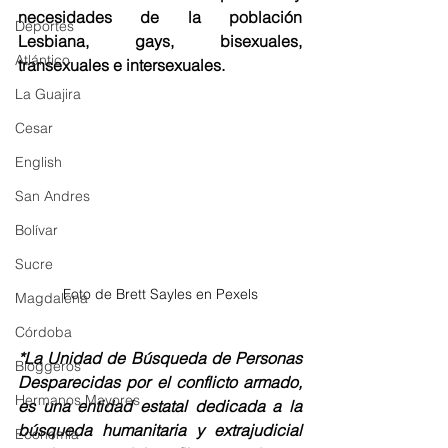
necesidades de la población 
Deportes
Lesbiana, gays, bisexuales, 
Atlántico
transexuales e intersexuales. 
La Guajira
Cesar
English
San Andres
Bolívar
Sucre
Foto de Brett Sayles en Pexels
Magdalena
Córdoba
*La Unidad de Búsqueda de Personas 
Bloggeros
Desparecidas por el conflicto armado,  
Hermanos Mayores
es una entidad estatal dedicada a la 
búsqueda humanitaria y extrajudicial 
Economía