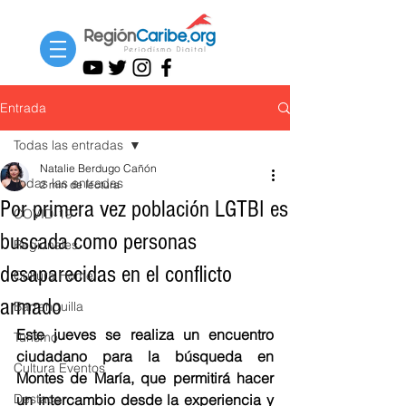
Entrada
Todas las entradas
Natalie Berdugo Cañón
Todas las entradas
2 min de lectura
Por primera vez población LGTBI es
COVID-19
buscada como personas
Regionales
desaparecidas en el conflicto
Cultura Home
armado
Barranquilla
Este jueves se realiza un encuentro 
Turismo
ciudadano para la búsqueda en 
Cultura Eventos
Montes de María, que permitirá hacer  
Destacar
un intercambio desde la experiencia y 