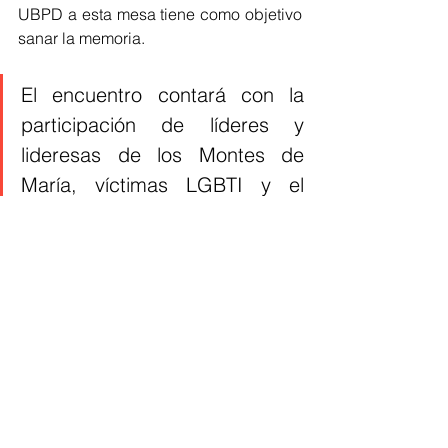
UBPD a esta mesa tiene como objetivo 
sanar la memoria. 
El encuentro contará con la 
participación de líderes y 
lideresas de los Montes de 
María, víctimas LGBTI y el 
equipo territorial de la Unidad 
de Búsqueda en Sucre, entre 
otros actores.
La Unidad de Búsqueda de Personas 
dadas por Desaparecidas (UBPD) 
hace parte del Sistema Integral para la 
Paz, junto a la Comisión de la Verdad y 
la Jurisdicción Especial para la Paz 